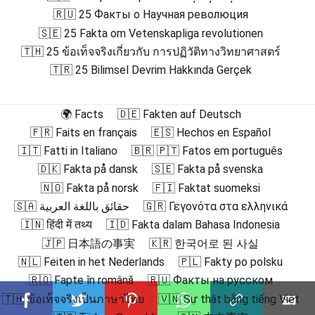
🇷🇺 25 Факты о Научная революция
🇸🇪 25 Fakta om Vetenskapliga revolutionen
🇹🇭 25 ข้อเท็จจริงเกี่ยวกับ การปฏิวัติทางวิทยาศาสตร์
🇹🇷 25 Bilimsel Devrim Hakkında Gerçek
🌍 Facts
🇩🇪 Fakten auf Deutsch
🇫🇷 Faits en français
🇪🇸 Hechos en Español
🇮🇹 Fatti in Italiano
🇧🇷 🇵🇹 Fatos em português
🇩🇰 Fakta på dansk
🇸🇪 Fakta på svenska
🇳🇴 Fakta på norsk
🇫🇮 Faktat suomeksi
🇸🇦 حقائق باللغة العربية
🇬🇷 Γεγονότα στα ελληνικά
🇮🇳 हिंदी में तथ्य
🇮🇩 Fakta dalam Bahasa Indonesia
🇯🇵 日本語の事実
🇰🇷 한국어로 된 사실
🇳🇱 Feiten in het Nederlands
🇵🇱 Fakty po polsku
🇷🇴 Fapte în română
🇷🇺 Факты на русском
🇹🇭 ข้อเท็จจริงเป็นภาษาไทย
🇻🇳 Sự thật bằng tiếng Việt