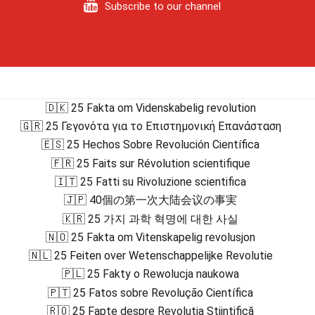
Subscribe to our channel
🇩🇰 25 Fakta om Videnskabelig revolution
🇬🇷 25 Γεγονότα για το Επιστημονική Επανάσταση
🇪🇸 25 Hechos Sobre Revolución Científica
🇫🇷 25 Faits sur Révolution scientifique
🇮🇹 25 Fatti su Rivoluzione scientifica
🇯🇵 40個の第一次大陆会议の事実
🇰🇷 25 가지 과학 혁명에 대한 사실
🇳🇴 25 Fakta om Vitenskapelig revolusjon
🇳🇱 25 Feiten over Wetenschappelijke Revolutie
🇵🇱 25 Fakty o Rewolucja naukowa
🇵🇹 25 Fatos sobre Revolução Científica
🇷🇴 25 Fapte despre Revoluția Științifică