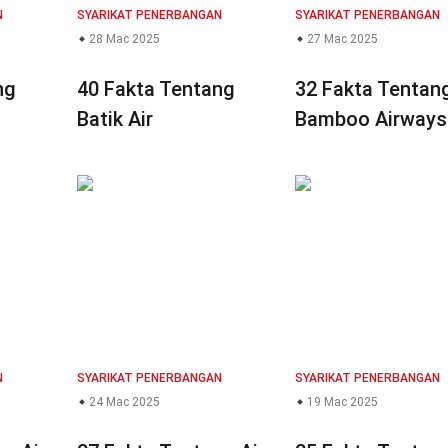
N
SYARIKAT PENERBANGAN
SYARIKAT PENERBANGAN
28 Mac 2025
27 Mac 2025
ng
40 Fakta Tentang
32 Fakta Tentan
Batik Air
Bamboo Airways
N
SYARIKAT PENERBANGAN
SYARIKAT PENERBANGAN
24 Mac 2025
19 Mac 2025