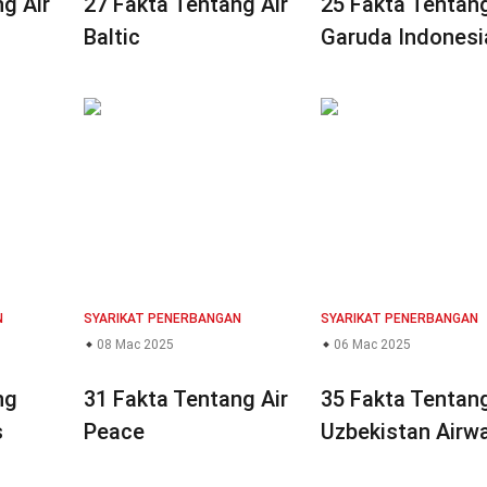
g Air
27 Fakta Tentang Air
25 Fakta Tentan
Baltic
Garuda Indonesi
N
SYARIKAT PENERBANGAN
SYARIKAT PENERBANGAN
08 Mac 2025
06 Mac 2025
ng
31 Fakta Tentang Air
35 Fakta Tentan
s
Peace
Uzbekistan Airw