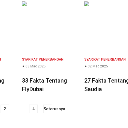
N
SYARIKAT PENERBANGAN
SYARIKAT PENERBANGAN
03 Mac 2025
02 Mac 2025
ng
33 Fakta Tentang
27 Fakta Tentan
FlyDubai
Saudia
2
…
4
Seterusnya