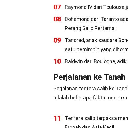
07
Raymond IV dari Toulouse j
08
Bohemond dari Taranto ad
Perang Salib Pertama.
09
Tancred, anak saudara Bohe
satu pemimpin yang dihorm
10
Baldwin dari Boulogne, adi
Perjalanan ke Tanah 
Perjalanan tentera salib ke Tan
adalah beberapa fakta menarik 
11
Tentera salib terpaksa me
Eropah dan Asia Kecil.