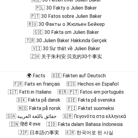
🇵🇱 30 Fakty o Julien Baker
🇵🇹 30 Fatos sobre Julien Baker
🇷🇺 30 Факты о Жюльен Бейкер
🇸🇪 30 Fakta om Julien Baker
🇹🇷 30 Julien Baker Hakkında Gerçek
🇻🇮 30 Sự thật về Julien Baker
🇿🇭 关于朱利安·贝克的30个事实
🌍 Facts
🇩🇪 Fakten auf Deutsch
🇫🇷 Faits en français
🇪🇸 Hechos en Español
🇮🇹 Fatti in Italiano
🇧🇷 🇵🇹 Fatos em português
🇩🇰 Fakta på dansk
🇸🇪 Fakta på svenska
🇳🇴 Fakta på norsk
🇫🇮 Faktat suomeksi
🇸🇦 حقائق باللغة العربية
🇬🇷 Γεγονότα στα ελληνικά
🇮🇳 हिंदी में तथ्य
🇮🇩 Fakta dalam Bahasa Indonesia
🇯🇵 日本語の事実
🇰🇷 한국어로 된 사실