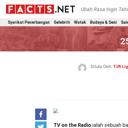
Ubah Rasa Ingin Ta
Syarikat Penerbangan
Selebriti
Watak
Budaya & Seni
Sai
2
Ditulis Oleh:
Tiffi Li
TV on the Radio
ialah sebuah ban