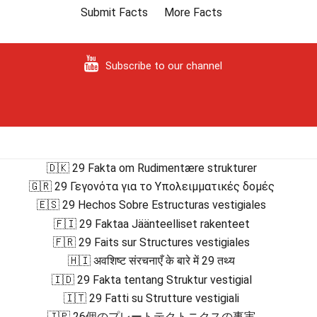
Submit Facts
More Facts
Subscribe to our channel
🇩🇰 29 Fakta om Rudimentære strukturer
🇬🇷 29 Γεγονότα για το Υπολειμματικές δομές
🇪🇸 29 Hechos Sobre Estructuras vestigiales
🇫🇮 29 Faktaa Jäänteelliset rakenteet
🇫🇷 29 Faits sur Structures vestigiales
🇭🇮 अवशिष्ट संरचनाएँ के बारे में 29 तथ्य
🇮🇩 29 Fakta tentang Struktur vestigial
🇮🇹 29 Fatti su Strutture vestigiali
🇯🇵 26個のプレートテクトニクスの事実