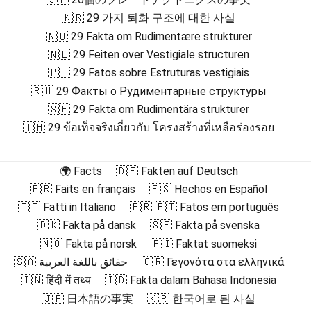
🇰🇷 29 가지 퇴화 구조에 대한 사실
🇳🇴 29 Fakta om Rudimentære strukturer
🇳🇱 29 Feiten over Vestigiale structuren
🇵🇹 29 Fatos sobre Estruturas vestigiais
🇷🇺 29 Факты о Рудиментарные структуры
🇸🇪 29 Fakta om Rudimentära strukturer
🇹🇭 29 ข้อเท็จจริงเกี่ยวกับ โครงสร้างที่เหลือร่องรอย
🌍 Facts
🇩🇪 Fakten auf Deutsch
🇫🇷 Faits en français
🇪🇸 Hechos en Español
🇮🇹 Fatti in Italiano
🇧🇷 🇵🇹 Fatos em português
🇩🇰 Fakta på dansk
🇸🇪 Fakta på svenska
🇳🇴 Fakta på norsk
🇫🇮 Faktat suomeksi
🇸🇦 حقائق باللغة العربية
🇬🇷 Γεγονότα στα ελληνικά
🇮🇳 हिंदी में तथ्य
🇮🇩 Fakta dalam Bahasa Indonesia
🇯🇵 日本語の事実
🇰🇷 한국어로 된 사실