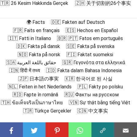
🇹🇷 26 Kesim Hakkında Gerçek
🇿🇭 关于切割的26个事实
🌍 Facts
🇩🇪 Fakten auf Deutsch
🇫🇷 Faits en français
🇪🇸 Hechos en Español
🇮🇹 Fatti in Italiano
🇧🇷 🇵🇹 Fatos em português
🇩🇰 Fakta på dansk
🇸🇪 Fakta på svenska
🇳🇴 Fakta på norsk
🇫🇮 Faktat suomeksi
🇸🇦 حقائق باللغة العربية
🇬🇷 Γεγονότα στα ελληνικά
🇮🇳 हिंदी में तथ्य
🇮🇩 Fakta dalam Bahasa Indonesia
🇯🇵 日本語の事実
🇰🇷 한국어로 된 사실
🇳🇱 Feiten in het Nederlands
🇵🇱 Fakty po polsku
🇷🇴 Fapte în română
🇷🇺 Факты на русском
🇹🇭 ข้อเท็จจริงเป็นภาษาไทย
🇻🇳 Sự thật bằng tiếng Việt
🇹🇷 Türkçe Gerçekler
🇨🇳 中文事实