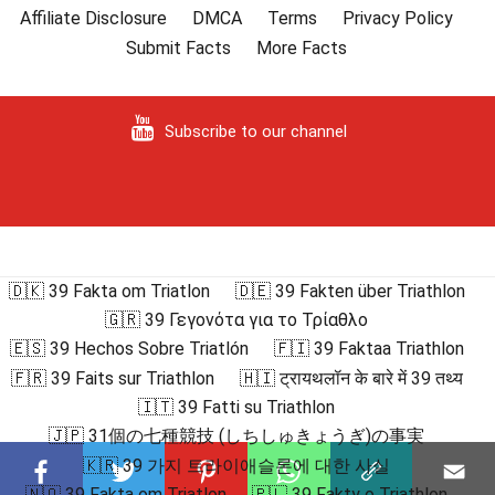
Affiliate Disclosure
DMCA
Terms
Privacy Policy
Submit Facts
More Facts
Subscribe to our channel
🇩🇰 39 Fakta om Triatlon
🇩🇪 39 Fakten über Triathlon
🇬🇷 39 Γεγονότα για το Τρίαθλο
🇪🇸 39 Hechos Sobre Triatlón
🇫🇮 39 Faktaa Triathlon
🇫🇷 39 Faits sur Triathlon
🇭🇮 ट्रायथलॉन के बारे में 39 तथ्य
🇮🇹 39 Fatti su Triathlon
🇯🇵 31個の七種競技 (しちしゅきょうぎ)の事実
🇰🇷 39 가지 트라이애슬론에 대한 사실
🇳🇴 39 Fakta om Triatlon
🇵🇱 39 Fakty o Triathlon