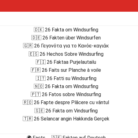
🇩🇰 26 Fakta om Windsurfing
🇩🇪 26 Fakten über Windsurfen
🇬🇷 26 Γεγονότα για το Κανόε-καγιάκ
🇪🇸 26 Hechos Sobre Windsurfing
🇫🇮 26 Faktaa Purjelautailu
🇫🇷 26 Faits sur Planche à voile
🇮🇹 26 Fatti su Windsurfing
🇳🇴 26 Fakta om Windsurfing
🇵🇹 26 Fatos sobre Windsurfing
🇷🇴 26 Fapte despre Plăcere cu vântul
🇸🇪 26 Fakta om Vindsurfing
🇹🇷 26 Selancar angin Hakkında Gerçek
🌍 Facts
🇩🇪 Fakten auf Deutsch