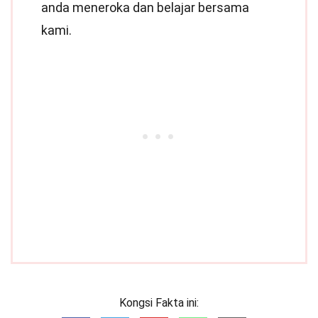
anda meneroka dan belajar bersama
kami.
Kongsi Fakta ini: