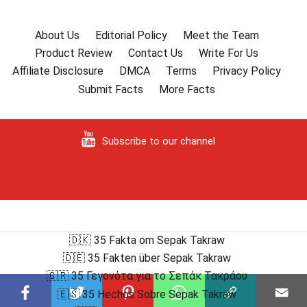
About Us
Editorial Policy
Meet the Team
Product Review
Contact Us
Write For Us
Affiliate Disclosure
DMCA
Terms
Privacy Policy
Submit Facts
More Facts
Subscribe to our channel
🇩🇰 35 Fakta om Sepak Takraw
🇩🇪 35 Fakten über Sepak Takraw
🇬🇷 35 Γεγονότα για το Σεπάκ Τακράου
🇪🇸 35 Hechos Sobre Sepak Takraw