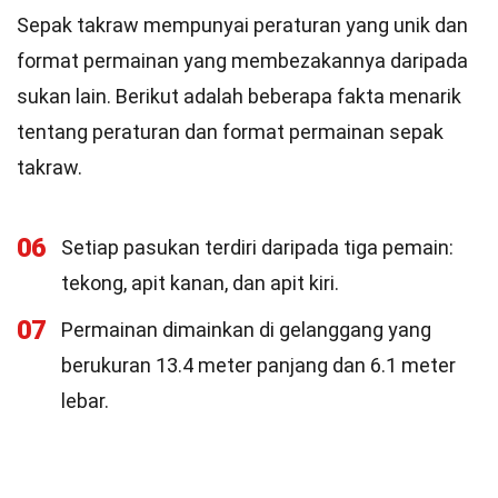
Sepak takraw mempunyai peraturan yang unik dan
format permainan yang membezakannya daripada
sukan lain. Berikut adalah beberapa fakta menarik
tentang peraturan dan format permainan sepak
takraw.
06
Setiap pasukan terdiri daripada tiga pemain:
tekong, apit kanan, dan apit kiri.
07
Permainan dimainkan di gelanggang yang
berukuran 13.4 meter panjang dan 6.1 meter
lebar.