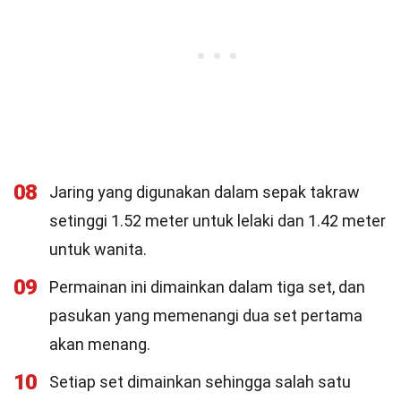
08
Jaring yang digunakan dalam sepak takraw
setinggi 1.52 meter untuk lelaki dan 1.42 meter
untuk wanita.
09
Permainan ini dimainkan dalam tiga set, dan
pasukan yang memenangi dua set pertama
akan menang.
10
Setiap set dimainkan sehingga salah satu