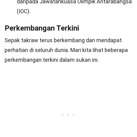
daripada Jawatankuasa Olimpik Antarabangsa
(IOC).
Perkembangan Terkini
Sepak takraw terus berkembang dan mendapat
perhatian di seluruh dunia. Mari kita lihat beberapa
perkembangan terkini dalam sukan ini.