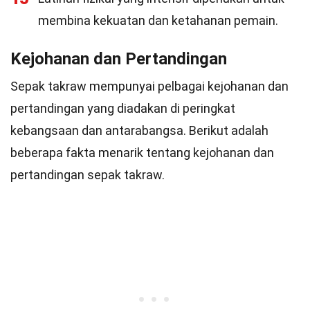
membina kekuatan dan ketahanan pemain.
Kejohanan dan Pertandingan
Sepak takraw mempunyai pelbagai kejohanan dan
pertandingan yang diadakan di peringkat
kebangsaan dan antarabangsa. Berikut adalah
beberapa fakta menarik tentang kejohanan dan
pertandingan sepak takraw.