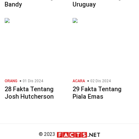
Bandy
Uruguay
ORANG
01 Dis 2024
ACARA
02 Dis 2024
28 Fakta Tentang
29 Fakta Tentang
Josh Hutcherson
Piala Emas
© 2023