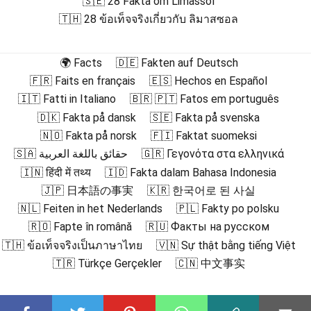
🇸🇪 28 Fakta om Limassol
🇹🇭 28 ข้อเท็จจริงเกี่ยวกับ ลิมาสซอล
🌍 Facts
🇩🇪 Fakten auf Deutsch
🇫🇷 Faits en français
🇪🇸 Hechos en Español
🇮🇹 Fatti in Italiano
🇧🇷 🇵🇹 Fatos em português
🇩🇰 Fakta på dansk
🇸🇪 Fakta på svenska
🇳🇴 Fakta på norsk
🇫🇮 Faktat suomeksi
🇸🇦 حقائق باللغة العربية
🇬🇷 Γεγονότα στα ελληνικά
🇮🇳 हिंदी में तथ्य
🇮🇩 Fakta dalam Bahasa Indonesia
🇯🇵 日本語の事実
🇰🇷 한국어로 된 사실
🇳🇱 Feiten in het Nederlands
🇵🇱 Fakty po polsku
🇷🇴 Fapte în română
🇷🇺 Факты на русском
🇹🇭 ข้อเท็จจริงเป็นภาษาไทย
🇻🇳 Sự thật bằng tiếng Việt
🇹🇷 Türkçe Gerçekler
🇨🇳 中文事实