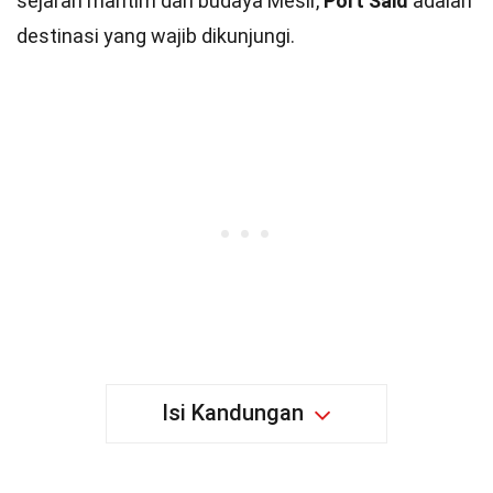
sejarah maritim dan budaya Mesir,
Port Said
adalah
destinasi yang wajib dikunjungi.
Isi Kandungan