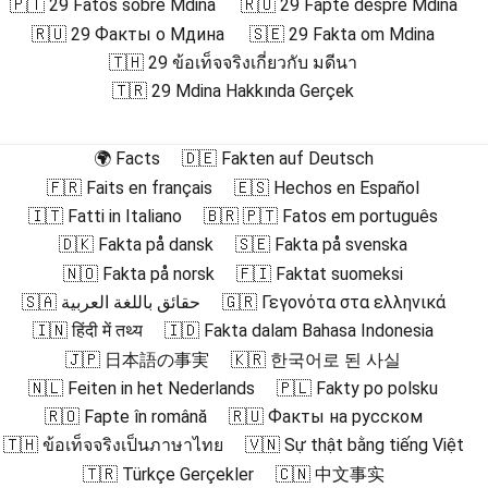
🇵🇹 29 Fatos sobre Mdina
🇷🇴 29 Fapte despre Mdina
🇷🇺 29 Факты о Мдина
🇸🇪 29 Fakta om Mdina
🇹🇭 29 ข้อเท็จจริงเกี่ยวกับ มดีนา
🇹🇷 29 Mdina Hakkında Gerçek
🌍 Facts
🇩🇪 Fakten auf Deutsch
🇫🇷 Faits en français
🇪🇸 Hechos en Español
🇮🇹 Fatti in Italiano
🇧🇷 🇵🇹 Fatos em português
🇩🇰 Fakta på dansk
🇸🇪 Fakta på svenska
🇳🇴 Fakta på norsk
🇫🇮 Faktat suomeksi
🇸🇦 حقائق باللغة العربية
🇬🇷 Γεγονότα στα ελληνικά
🇮🇳 हिंदी में तथ्य
🇮🇩 Fakta dalam Bahasa Indonesia
🇯🇵 日本語の事実
🇰🇷 한국어로 된 사실
🇳🇱 Feiten in het Nederlands
🇵🇱 Fakty po polsku
🇷🇴 Fapte în română
🇷🇺 Факты на русском
🇹🇭 ข้อเท็จจริงเป็นภาษาไทย
🇻🇳 Sự thật bằng tiếng Việt
🇹🇷 Türkçe Gerçekler
🇨🇳 中文事实