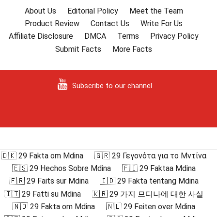
About Us
Editorial Policy
Meet the Team
Product Review
Contact Us
Write For Us
Affiliate Disclosure
DMCA
Terms
Privacy Policy
Submit Facts
More Facts
Subscribe to our channel
🇩🇰 29 Fakta om Mdina
🇬🇷 29 Γεγονότα για το Μντίνα
🇪🇸 29 Hechos Sobre Mdina
🇫🇮 29 Faktaa Mdina
🇫🇷 29 Faits sur Mdina
🇮🇩 29 Fakta tentang Mdina
🇮🇹 29 Fatti su Mdina
🇰🇷 29 가지 므디나에 대한 사실
🇳🇴 29 Fakta om Mdina
🇳🇱 29 Feiten over Mdina