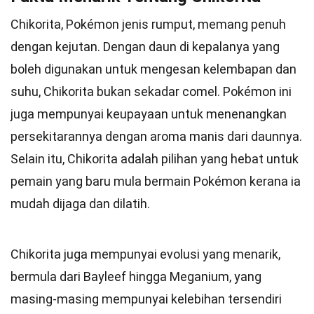
Chikorita, Pokémon jenis rumput, memang penuh
dengan kejutan. Dengan daun di kepalanya yang
boleh digunakan untuk mengesan kelembapan dan
suhu, Chikorita bukan sekadar comel. Pokémon ini
juga mempunyai keupayaan untuk menenangkan
persekitarannya dengan aroma manis dari daunnya.
Selain itu, Chikorita adalah pilihan yang hebat untuk
pemain yang baru mula bermain Pokémon kerana ia
mudah dijaga dan dilatih.
Chikorita juga mempunyai evolusi yang menarik,
bermula dari Bayleef hingga Meganium, yang
masing-masing mempunyai kelebihan tersendiri