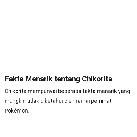
Fakta Menarik tentang Chikorita
Chikorita mempunyai beberapa fakta menarik yang
mungkin tidak diketahui oleh ramai peminat
Pokémon.