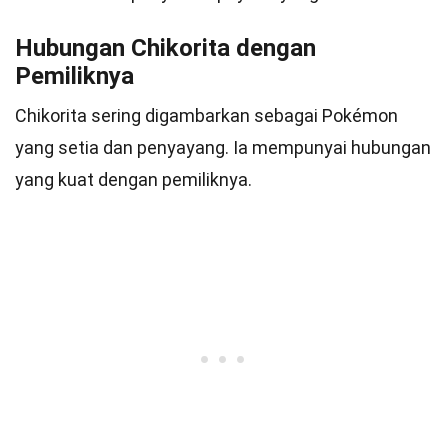
Hubungan Chikorita dengan
Pemiliknya
Chikorita sering digambarkan sebagai Pokémon
yang setia dan penyayang. Ia mempunyai hubungan
yang kuat dengan pemiliknya.