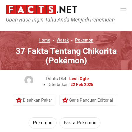
Ubah Rasa Ingin Tahu Anda Menjadi Penemuan
Home
Watak
Pokemon
37 Fakta Tentang Chikorita
(Pokémon)
Ditulis Oleh:
Lesli Ogle
Diterbitkan:
22 Feb 2025
Disahkan Pakar
Garis Panduan Editorial
Pokemon
Fakta Pokémon