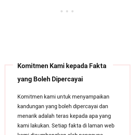
Komitmen Kami kepada Fakta
yang Boleh Dipercayai
Komitmen kami untuk menyampaikan
kandungan yang boleh dipercayai dan
menarik adalah teras kepada apa yang
kami lakukan. Setiap fakta di laman web