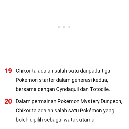
19
Chikorita adalah salah satu daripada tiga
Pokémon starter dalam generasi kedua,
bersama dengan Cyndaquil dan Totodile.
20
Dalam permainan Pokémon Mystery Dungeon,
Chikorita adalah salah satu Pokémon yang
boleh dipilih sebagai watak utama.