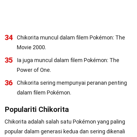
34
Chikorita muncul dalam filem Pokémon: The
Movie 2000.
35
Ia juga muncul dalam filem Pokémon: The
Power of One.
36
Chikorita sering mempunyai peranan penting
dalam filem Pokémon.
Populariti Chikorita
Chikorita adalah salah satu Pokémon yang paling
popular dalam generasi kedua dan sering dikenali