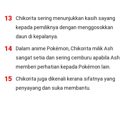
13
Chikorita sering menunjukkan kasih sayang
kepada pemiliknya dengan menggosokkan
daun di kepalanya.
14
Dalam anime Pokémon, Chikorita milik Ash
sangat setia dan sering cemburu apabila Ash
memberi perhatian kepada Pokémon lain.
15
Chikorita juga dikenali kerana sifatnya yang
penyayang dan suka membantu.