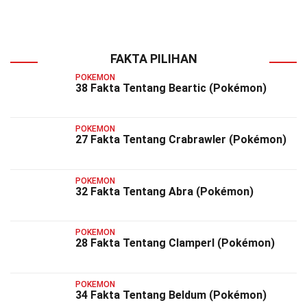
FAKTA PILIHAN
POKEMON
38 Fakta Tentang Beartic (Pokémon)
POKEMON
27 Fakta Tentang Crabrawler (Pokémon)
POKEMON
32 Fakta Tentang Abra (Pokémon)
POKEMON
28 Fakta Tentang Clamperl (Pokémon)
POKEMON
34 Fakta Tentang Beldum (Pokémon)