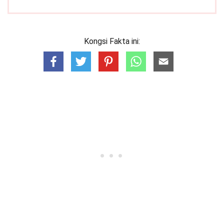
Kongsi Fakta ini: