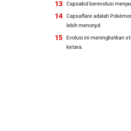
13
Capsakid berevolusi menjad
14
Capsaflare adalah Pokémon y
lebih menonjol.
15
Evolusi ini meningkatkan s
ketara.