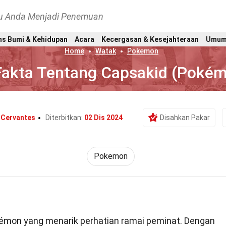
hu Anda Menjadi Penemuan
ns Bumi & Kehidupan
Acara
Kecergasan & Kesejahteraan
Umu
Home
Watak
Pokemon
Fakta Tentang Capsakid (Poké
 Cervantes
Diterbitkan:
02 Dis 2024
Disahkan Pakar
Pokemon
émon yang menarik perhatian ramai peminat. Dengan