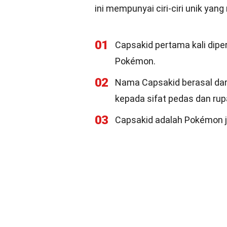
ini mempunyai ciri-ciri unik yan
01
Capsakid pertama kali dip
Pokémon.
02
Nama Capsakid berasal dari
kepada sifat pedas dan ru
03
Capsakid adalah Pokémon je