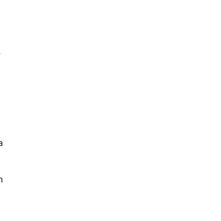
r
a
n