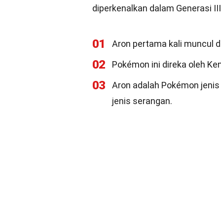
diperkenalkan dalam Generasi II
01
Aron pertama kali muncul 
02
Pokémon ini direka oleh Ke
03
Aron adalah Pokémon jenis
jenis serangan.