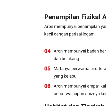
Penampilan Fizikal 
Aron mempunyai penampilan yang 
kecil dengan perisai logam.
04
Aron mempunyai badan berw
dan belakang.
05
Matanya berwarna biru ter
yang kelabu.
06
Aron mempunyai empat kak
cepat walaupun saiznya kec