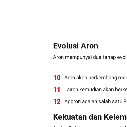
Evolusi Aron
Aron mempunyai dua tahap evolu
10
Aron akan berkembang menj
11
Lairon kemudian akan berk
12
Aggron adalah salah satu P
Kekuatan dan Kelem