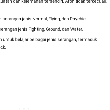
tan dan kelemahan tersendiri. Aron tidak terkecuali.
 serangan jenis Normal, Flying, dan Psychic.
erangan jenis Fighting, Ground, dan Water.
untuk belajar pelbagai jenis serangan, termasuk
ock.