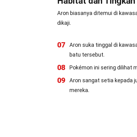
Habitat dan Tingkah
Aron biasanya ditemui di kawasa
dikaji.
07
Aron suka tinggal di kawas
batu tersebut.
08
Pokémon ini sering dilihat
09
Aron sangat setia kepada j
mereka.