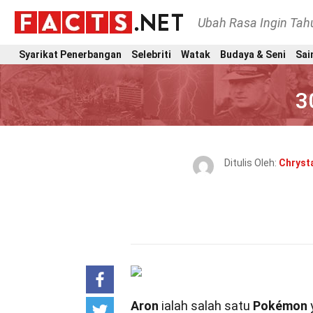
Ubah Rasa Ingin Ta
Syarikat Penerbangan
Selebriti
Watak
Budaya & Seni
Sai
3
Ditulis Oleh:
Chryst
Aron
ialah salah satu
Pokémon