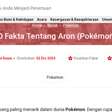
hu Anda Menjadi Penemuan
ns Bumi & Kehidupan
Acara
Kecergasan & Kesejahteraan
Umu
Home
Watak
Pokemon
0 Fakta Tentang Aron (Pokémo
al Ream
Diterbitkan:
02 Dis 2024
Disahkan Pakar
Pokemon
yang paling menarik dalam dunia
Pokémon
. Dengan rup