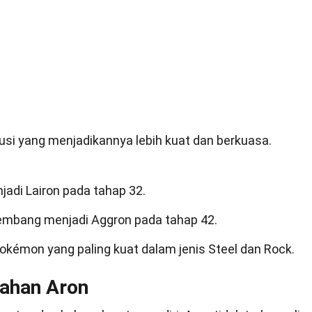
si yang menjadikannya lebih kuat dan berkuasa.
adi Lairon pada tahap 32.
embang menjadi Aggron pada tahap 42.
okémon yang paling kuat dalam jenis Steel dan Rock.
ahan Aron