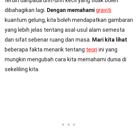
terdiri daripada unit-unit kecil yang tidak boleh
dibahagikan lagi.
Dengan memahami
graviti
kuantum gelung, kita boleh mendapatkan gambaran
yang lebih jelas tentang asal-usul alam semesta
dan sifat sebenar ruang dan masa.
Mari kita lihat
beberapa fakta menarik tentang
teori
ini yang
mungkin mengubah cara kita memahami dunia di
sekeliling kita.