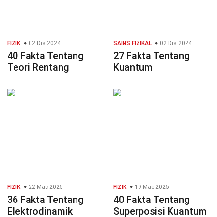
FIZIK
02 Dis 2024
SAINS FIZIKAL
02 Dis 2024
40 Fakta Tentang
27 Fakta Tentang
Teori Rentang
Kuantum
FIZIK
22 Mac 2025
FIZIK
19 Mac 2025
36 Fakta Tentang
40 Fakta Tentang
Elektrodinamik
Superposisi Kuantum