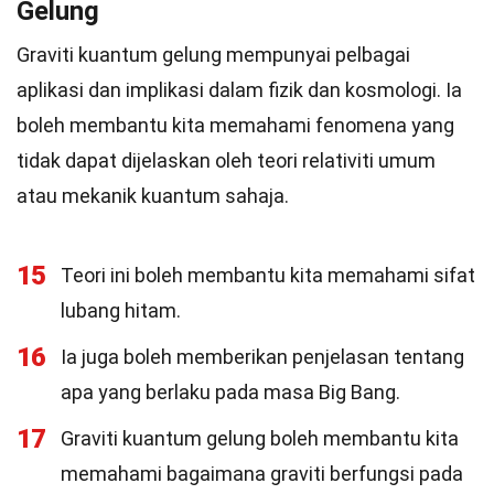
Gelung
Graviti kuantum gelung mempunyai pelbagai
aplikasi dan implikasi dalam fizik dan kosmologi. Ia
boleh membantu kita memahami fenomena yang
tidak dapat dijelaskan oleh teori relativiti umum
atau mekanik kuantum sahaja.
15
Teori ini boleh membantu kita memahami sifat
lubang hitam.
16
Ia juga boleh memberikan penjelasan tentang
apa yang berlaku pada masa Big Bang.
17
Graviti kuantum gelung boleh membantu kita
memahami bagaimana graviti berfungsi pada