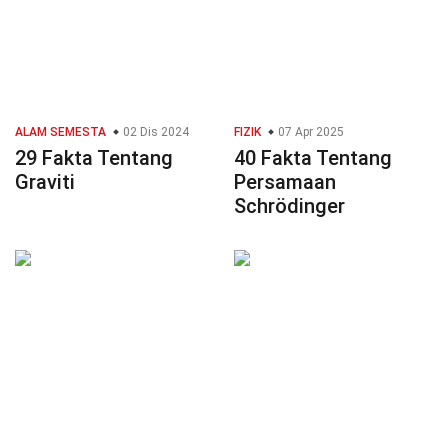
ALAM SEMESTA
02 Dis 2024
FIZIK
07 Apr 2025
29 Fakta Tentang
40 Fakta Tentang
Graviti
Persamaan
Schrödinger