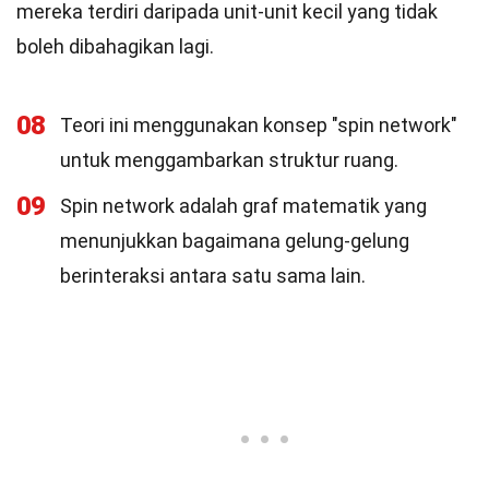
mereka terdiri daripada unit-unit kecil yang tidak
boleh dibahagikan lagi.
08
Teori ini menggunakan konsep "spin network"
untuk menggambarkan struktur ruang.
09
Spin network adalah graf matematik yang
menunjukkan bagaimana gelung-gelung
berinteraksi antara satu sama lain.