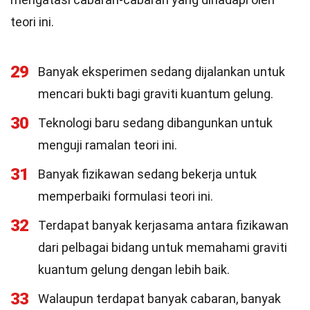
teori ini.
29
Banyak eksperimen sedang dijalankan untuk
mencari bukti bagi graviti kuantum gelung.
30
Teknologi baru sedang dibangunkan untuk
menguji ramalan teori ini.
31
Banyak fizikawan sedang bekerja untuk
memperbaiki formulasi teori ini.
32
Terdapat banyak kerjasama antara fizikawan
dari pelbagai bidang untuk memahami graviti
kuantum gelung dengan lebih baik.
33
Walaupun terdapat banyak cabaran, banyak