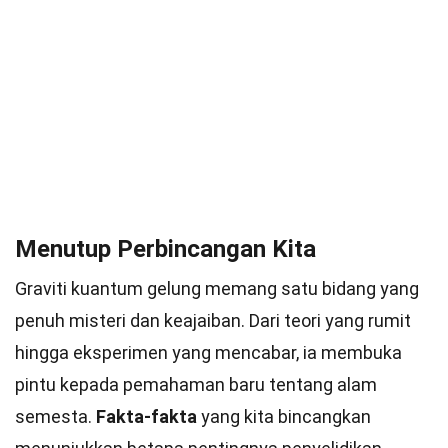
Menutup Perbincangan Kita
Graviti kuantum gelung memang satu bidang yang
penuh misteri dan keajaiban. Dari teori yang rumit
hingga eksperimen yang mencabar, ia membuka
pintu kepada pemahaman baru tentang alam
semesta.
Fakta-fakta
yang kita bincangkan