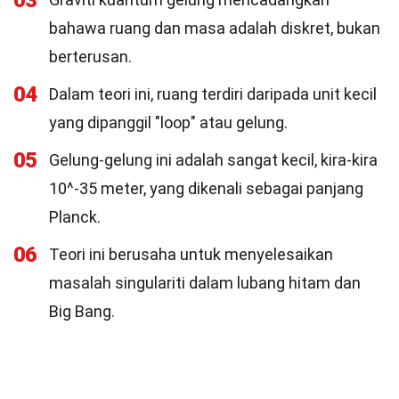
03
bahawa ruang dan masa adalah diskret, bukan
berterusan.
04
Dalam teori ini, ruang terdiri daripada unit kecil
yang dipanggil "loop" atau gelung.
05
Gelung-gelung ini adalah sangat kecil, kira-kira
10^-35 meter, yang dikenali sebagai panjang
Planck.
06
Teori ini berusaha untuk menyelesaikan
masalah singulariti dalam lubang hitam dan
Big Bang.