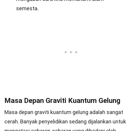
semesta.
Masa Depan Graviti Kuantum Gelung
Masa depan graviti kuantum gelung adalah sangat
cerah. Banyak penyelidikan sedang dijalankan untuk
mengatasi cabaran-cabaran yang dihadapi oleh