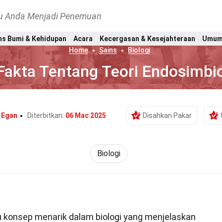
hu Anda Menjadi Penemuan
ns Bumi & Kehidupan
Acara
Kecergasan & Kesejahteraan
Umu
Home
Sains
Biologi
Fakta Tentang Teori Endosimbio
 Egan
Diterbitkan:
06 Mac 2025
Disahkan Pakar
Biologi
 konsep menarik dalam biologi yang menjelaskan