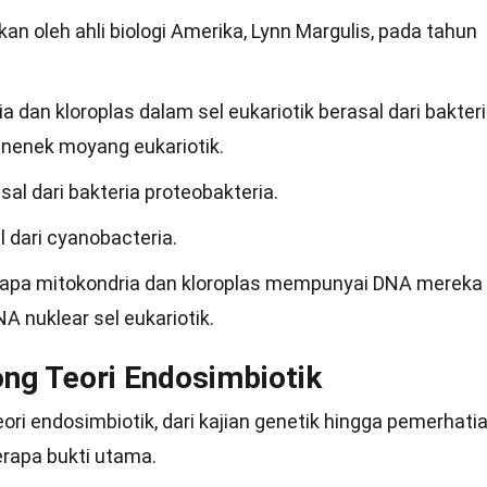
lkan oleh ahli biologi Amerika, Lynn Margulis, pada tahun
ia dan kloroplas dalam sel eukariotik berasal dari bakter
l nenek moyang eukariotik.
sal dari bakteria proteobakteria.
l dari cyanobacteria.
gapa mitokondria dan kloroplas mempunyai DNA mereka
A nuklear sel eukariotik.
ng Teori Endosimbiotik
ri endosimbiotik, dari kajian genetik hingga pemerhati
erapa bukti utama.