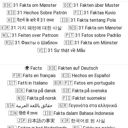
🇩🇰 31 Fakta om Mønster
🇩🇪 31 Fakten über Muster
🇪🇸 31 Hechos Sobre Patrón
🇫🇮 31 Faktaa Kuvio
🇭🇮 पैटर्न के बारे में 31 तथ्य
🇮🇩 31 Fakta tentang Pola
🇰🇷 31 가지 패턴에 대한 사실
🇳🇴 31 Fakta om Mønster
🇳🇱 31 Feiten over Patroon
🇵🇹 31 Fatos sobre Padrão
🇷🇺 31 Факты о Шаблон
🇸🇪 31 Fakta om Mönster
🇻🇮 31 Sự thật về Mẫu
🌍 Facts
🇩🇪 Fakten auf Deutsch
🇫🇷 Faits en français
🇪🇸 Hechos en Español
🇮🇹 Fatti in Italiano
🇧🇷 🇵🇹 Fatos em português
🇩🇰 Fakta på dansk
🇸🇪 Fakta på svenska
🇳🇴 Fakta på norsk
🇫🇮 Faktat suomeksi
🇸🇦 حقائق باللغة العربية
🇬🇷 Γεγονότα στα ελληνικά
🇮🇳 हिंदी में तथ्य
🇮🇩 Fakta dalam Bahasa Indonesia
🇯🇵 日本語の事実
🇰🇷 한국어로 된 사실