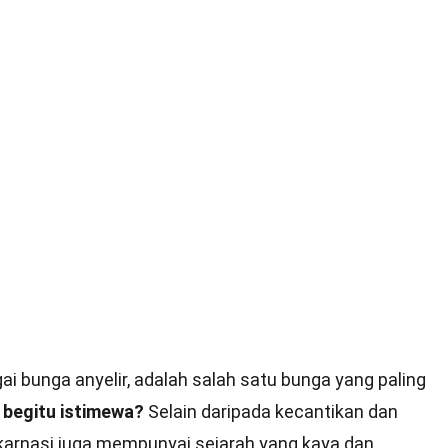
a ini sering dikaitkan dengan cinta, kekaguman, dan
iap warna karnasi membawa makna tersendiri.
mbangkan cinta yang mendalam, manakala karnasi puti
rkatan. Di samping itu, karnasi juga digunakan dalam
 seluruh dunia. Dalam artikel ini, kita akan mengupas 3
ang mungkin belum anda ketahui. Bersiaplah untuk
ga yang menawan ini!
Isi Kandungan
agai bunga anyelir, adalah salah satu bunga yang paling