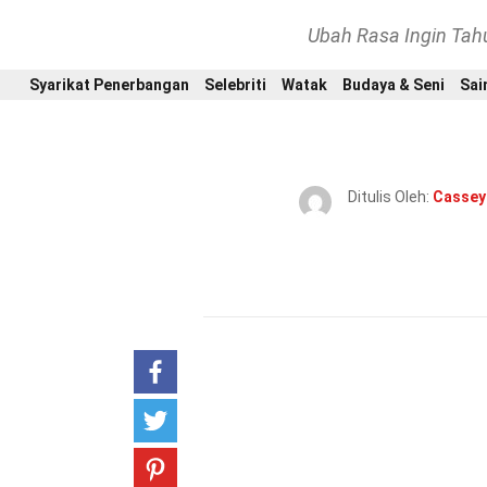
Ubah Rasa Ingin Ta
Syarikat Penerbangan
Selebriti
Watak
Budaya & Seni
Sai
Ditulis Oleh:
Cassey
Karnasi
atau lebih dikenali seba
popular di dunia.
Kenapa karnasi
pelbagai warna yang menawan, k