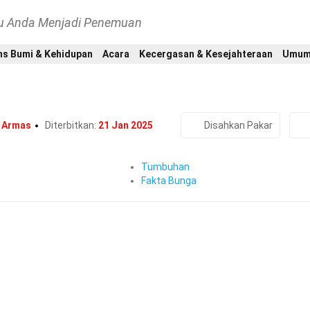
hu Anda Menjadi Penemuan
ns Bumi & Kehidupan
Acara
Kecergasan & Kesejahteraan
Umu
Home
Alam
Tumbuhan
34 Fakta Tentang Karnasi
 Armas
Diterbitkan:
21 Jan 2025
Disahkan Pakar
Tumbuhan
Fakta Bunga
gai bunga anyelir, adalah salah satu bunga yang paling
 begitu istimewa?
Selain daripada kecantikan dan
arnasi juga mempunyai sejarah yang kaya dan