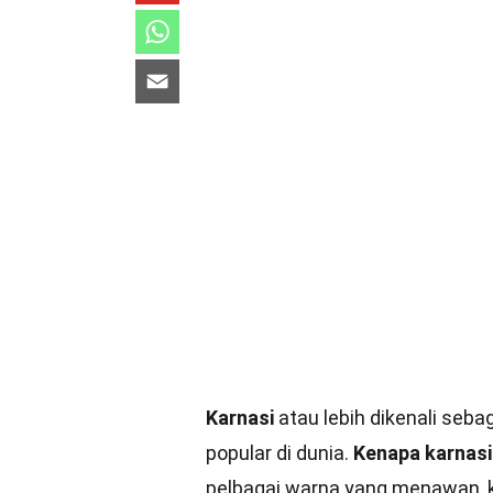
simbolisme yang mendalam. Bung
penghormatan. Menariknya, set
Contohnya, karnasi merah mela
melambangkan kesucian dan kebe
pelbagai upacara dan perayaan di
fakta menarik tentang karnasi y
terpesona dengan keunikan bun
Apa Itu Karnasi?
Karnasi, atau lebih dikenali seb