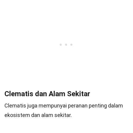
Clematis dan Alam Sekitar
Clematis juga mempunyai peranan penting dalam
ekosistem dan alam sekitar.