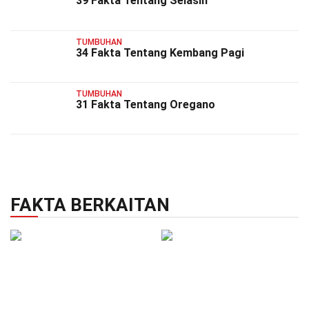
39 Fakta Tentang Selasih
TUMBUHAN
34 Fakta Tentang Kembang Pagi
TUMBUHAN
31 Fakta Tentang Oregano
FAKTA BERKAITAN