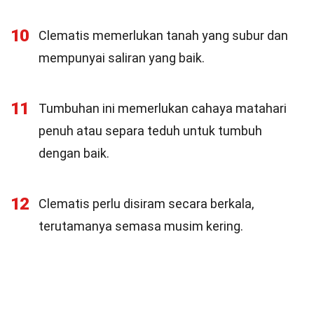
10
Clematis memerlukan tanah yang subur dan
mempunyai saliran yang baik.
11
Tumbuhan ini memerlukan cahaya matahari
penuh atau separa teduh untuk tumbuh
dengan baik.
12
Clematis perlu disiram secara berkala,
terutamanya semasa musim kering.