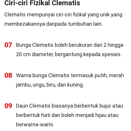
Ciri-ciri Fizikal Clematis
Clematis mempunyai ciri-ciri fizikal yang unik yang
membezakannya daripada tumbuhan lain.
07
Bunga Clematis boleh berukuran dari 2 hingga
20 cm diameter, bergantung kepada spesies.
08
Warna bunga Clematis termasuk putih, merah
jambu, ungu, biru, dan kuning.
09
Daun Clematis biasanya berbentuk bujur atau
berbentuk hati dan boleh menjadi hijau atau
berwarna-warni.