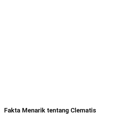
Fakta Menarik tentang Clematis