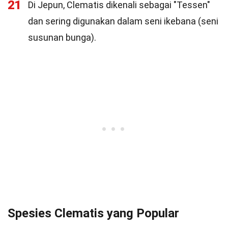
21
Di Jepun, Clematis dikenali sebagai "Tessen"
dan sering digunakan dalam seni ikebana (seni
susunan bunga).
Spesies Clematis yang Popular