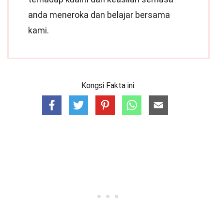
anda meneroka dan belajar bersama
kami.
Kongsi Fakta ini: