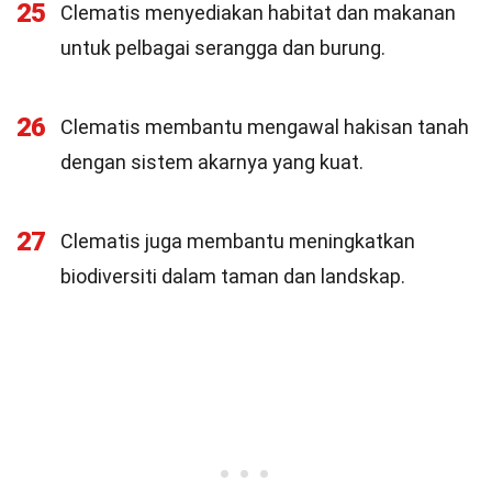
25
Clematis menyediakan habitat dan makanan
untuk pelbagai serangga dan burung.
26
Clematis membantu mengawal hakisan tanah
dengan sistem akarnya yang kuat.
27
Clematis juga membantu meningkatkan
biodiversiti dalam taman dan landskap.