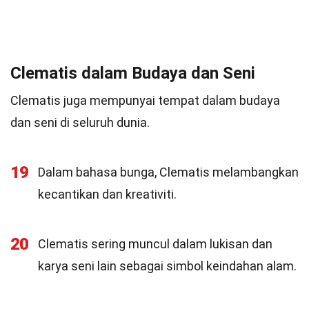
Clematis dalam Budaya dan Seni
Clematis juga mempunyai tempat dalam budaya
dan seni di seluruh dunia.
19
Dalam bahasa bunga, Clematis melambangkan
kecantikan dan kreativiti.
20
Clematis sering muncul dalam lukisan dan
karya seni lain sebagai simbol keindahan alam.