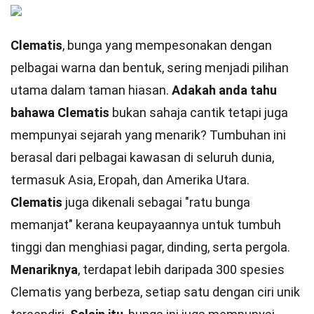
Clematis
, bunga yang mempesonakan dengan
pelbagai warna dan bentuk, sering menjadi pilihan
utama dalam taman hiasan.
Adakah anda tahu
bahawa Clematis
bukan sahaja cantik tetapi juga
mempunyai sejarah yang menarik? Tumbuhan ini
berasal dari pelbagai kawasan di seluruh dunia,
termasuk Asia, Eropah, dan Amerika Utara.
Clematis
juga dikenali sebagai "ratu bunga
memanjat" kerana keupayaannya untuk tumbuh
tinggi dan menghiasi pagar, dinding, serta pergola.
Menariknya
, terdapat lebih daripada 300 spesies
Clematis yang berbeza, setiap satu dengan ciri unik