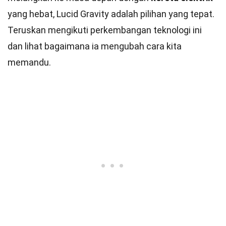
yang hebat, Lucid Gravity adalah pilihan yang tepat.
Teruskan mengikuti perkembangan teknologi ini
dan lihat bagaimana ia mengubah cara kita
memandu.