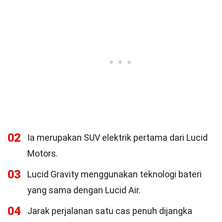
02
Ia merupakan SUV elektrik pertama dari Lucid
Motors.
03
Lucid Gravity menggunakan teknologi bateri
yang sama dengan Lucid Air.
04
Jarak perjalanan satu cas penuh dijangka