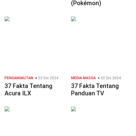
(Pokémon)
PENGANGKUTAN
02 Dis 2024
MEDIA MASSA
02 Dis 2024
37 Fakta Tentang
37 Fakta Tentang
Acura ILX
Panduan TV