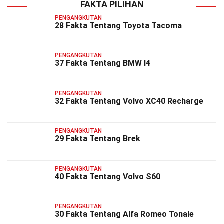
FAKTA PILIHAN
PENGANGKUTAN
28 Fakta Tentang Toyota Tacoma
PENGANGKUTAN
37 Fakta Tentang BMW I4
PENGANGKUTAN
32 Fakta Tentang Volvo XC40 Recharge
PENGANGKUTAN
29 Fakta Tentang Brek
PENGANGKUTAN
40 Fakta Tentang Volvo S60
PENGANGKUTAN
30 Fakta Tentang Alfa Romeo Tonale