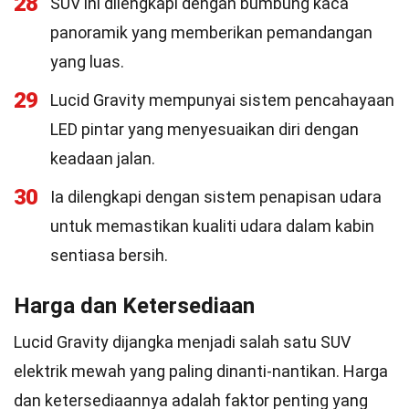
28
SUV ini dilengkapi dengan bumbung kaca
panoramik yang memberikan pemandangan
yang luas.
29
Lucid Gravity mempunyai sistem pencahayaan
LED pintar yang menyesuaikan diri dengan
keadaan jalan.
30
Ia dilengkapi dengan sistem penapisan udara
untuk memastikan kualiti udara dalam kabin
sentiasa bersih.
Harga dan Ketersediaan
Lucid Gravity dijangka menjadi salah satu SUV
elektrik mewah yang paling dinanti-nantikan. Harga
dan ketersediaannya adalah faktor penting yang