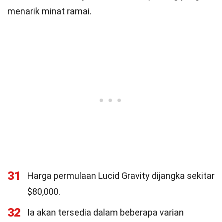
menarik minat ramai.
31
Harga permulaan Lucid Gravity dijangka sekitar
$80,000.
32
Ia akan tersedia dalam beberapa varian