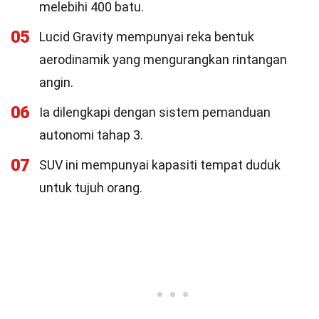
melebihi 400 batu.
05
Lucid Gravity mempunyai reka bentuk
aerodinamik yang mengurangkan rintangan
angin.
06
Ia dilengkapi dengan sistem pemanduan
autonomi tahap 3.
07
SUV ini mempunyai kapasiti tempat duduk
untuk tujuh orang.