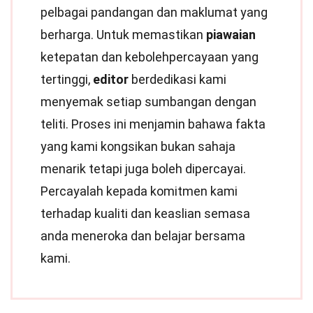
pelbagai pandangan dan maklumat yang
berharga. Untuk memastikan
piawaian
ketepatan dan kebolehpercayaan yang
tertinggi,
editor
berdedikasi kami
menyemak setiap sumbangan dengan
teliti. Proses ini menjamin bahawa fakta
yang kami kongsikan bukan sahaja
menarik tetapi juga boleh dipercayai.
Percayalah kepada komitmen kami
terhadap kualiti dan keaslian semasa
anda meneroka dan belajar bersama
kami.