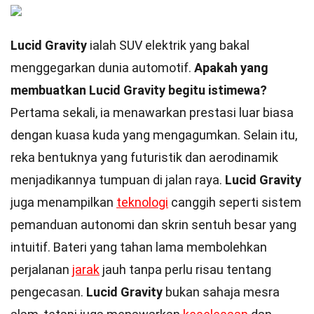
Lucid Gravity
ialah SUV elektrik yang bakal
menggegarkan dunia automotif.
Apakah yang
membuatkan Lucid Gravity begitu istimewa?
Pertama sekali, ia menawarkan prestasi luar biasa
dengan kuasa kuda yang mengagumkan. Selain itu,
reka bentuknya yang futuristik dan aerodinamik
menjadikannya tumpuan di jalan raya.
Lucid Gravity
juga menampilkan
teknologi
canggih seperti sistem
pemanduan autonomi dan skrin sentuh besar yang
intuitif. Bateri yang tahan lama membolehkan
perjalanan
jarak
jauh tanpa perlu risau tentang
pengecasan.
Lucid Gravity
bukan sahaja mesra