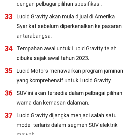
dengan pelbagai pilihan spesifikasi.
33
Lucid Gravity akan mula dijual di Amerika
Syarikat sebelum diperkenalkan ke pasaran
antarabangsa.
34
Tempahan awal untuk Lucid Gravity telah
dibuka sejak awal tahun 2023.
35
Lucid Motors menawarkan program jaminan
yang komprehensif untuk Lucid Gravity.
36
SUV ini akan tersedia dalam pelbagai pilihan
warna dan kemasan dalaman.
37
Lucid Gravity dijangka menjadi salah satu
model terlaris dalam segmen SUV elektrik
mewah.