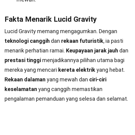
Fakta Menarik Lucid Gravity
Lucid Gravity memang mengagumkan. Dengan
teknologi canggih
dan
rekaan futuristik
, ia pasti
menarik perhatian ramai.
Keupayaan jarak jauh
dan
prestasi tinggi
menjadikannya pilihan utama bagi
mereka yang mencari
kereta elektrik
yang hebat.
Rekaan dalaman
yang mewah dan
ciri-ciri
keselamatan
yang canggih memastikan
pengalaman pemanduan yang selesa dan selamat.