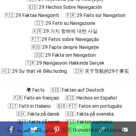
🇪🇸 29 Hechos Sobre Navegación
🇫🇮 29 Faktaa Navigointi
🇫🇷 29 Faits sur Navigation
🇮🇹 29 Fatti su Navigazione
🇰🇷 29 가지 항해에 대한 사실
🇵🇹 29 Fatos sobre Navegação
🇷🇴 29 Fapte despre Navigație
🇸🇪 29 Fakta om Navigation
🇹🇷 29 Navigasyon Hakkında Gerçek
🇻🇮 29 Sự thật về Điều hướng
🇿🇭 关于导航的29个事实
🌍 Facts
🇩🇪 Fakten auf Deutsch
🇫🇷 Faits en français
🇪🇸 Hechos en Español
🇮🇹 Fatti in Italiano
🇧🇷 🇵🇹 Fatos em português
🇩🇰 Fakta på dansk
🇸🇪 Fakta på svenska
🇳🇴 Fakta på norsk
🇫🇮 Faktat suomeksi
🇸🇦 حقائق باللغة العربية
🇬🇷 Γεγονότα στα ελληνικά