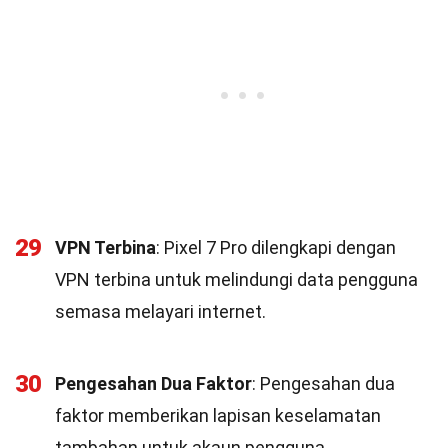
29
VPN Terbina
: Pixel 7 Pro dilengkapi dengan
VPN terbina untuk melindungi data pengguna
semasa melayari internet.
30
Pengesahan Dua Faktor
: Pengesahan dua
faktor memberikan lapisan keselamatan
tambahan untuk akaun pengguna.