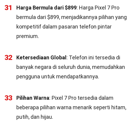
31
Harga Bermula dari $899
: Harga Pixel 7 Pro
bermula dari $899, menjadikannya pilihan yang
kompetitif dalam pasaran telefon pintar
premium.
32
Ketersediaan Global
: Telefon ini tersedia di
banyak negara di seluruh dunia, memudahkan
pengguna untuk mendapatkannya.
33
Pilihan Warna
: Pixel 7 Pro tersedia dalam
beberapa pilihan warna menarik seperti hitam,
putih, dan hijau.