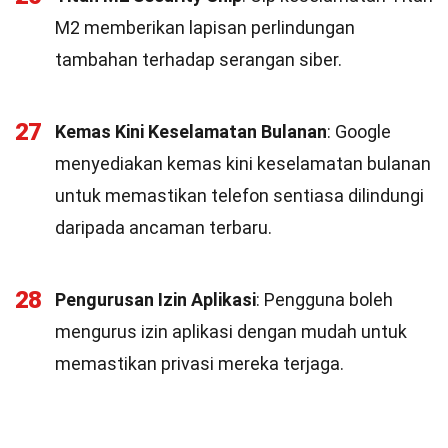
M2 memberikan lapisan perlindungan
tambahan terhadap serangan siber.
27
Kemas Kini Keselamatan Bulanan
: Google
menyediakan kemas kini keselamatan bulanan
untuk memastikan telefon sentiasa dilindungi
daripada ancaman terbaru.
28
Pengurusan Izin Aplikasi
: Pengguna boleh
mengurus izin aplikasi dengan mudah untuk
memastikan privasi mereka terjaga.