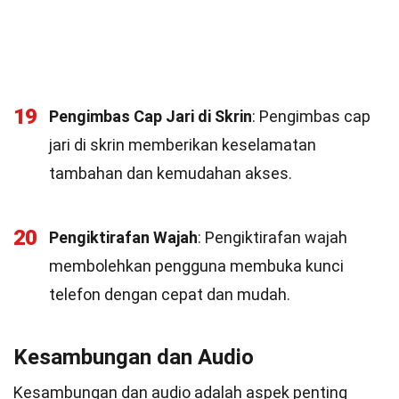
19
Pengimbas Cap Jari di Skrin
: Pengimbas cap
jari di skrin memberikan keselamatan
tambahan dan kemudahan akses.
20
Pengiktirafan Wajah
: Pengiktirafan wajah
membolehkan pengguna membuka kunci
telefon dengan cepat dan mudah.
Kesambungan dan Audio
Kesambungan dan audio adalah aspek penting