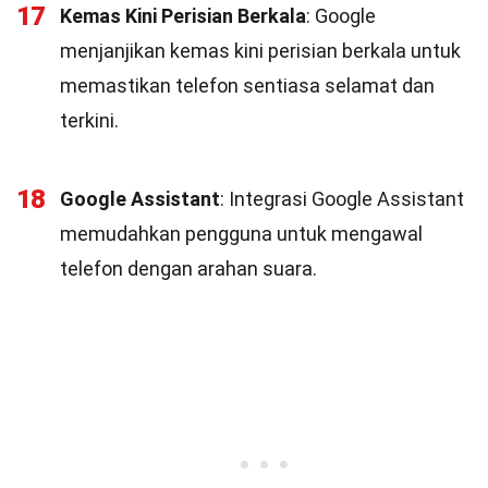
17
Kemas Kini Perisian Berkala
: Google
menjanjikan kemas kini perisian berkala untuk
memastikan telefon sentiasa selamat dan
terkini.
18
Google Assistant
: Integrasi Google Assistant
memudahkan pengguna untuk mengawal
telefon dengan arahan suara.