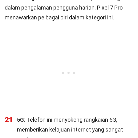
dalam pengalaman pengguna harian. Pixel 7 Pro
menawarkan pelbagai ciri dalam kategori ini.
21
5G
: Telefon ini menyokong rangkaian 5G,
memberikan kelajuan internet yang sangat