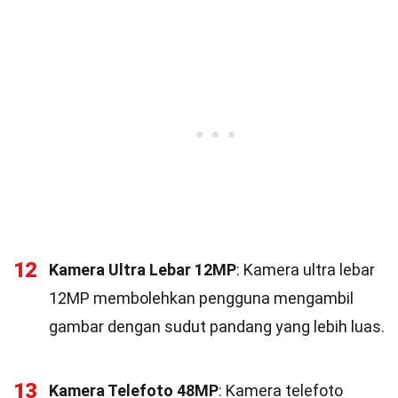
12
Kamera Ultra Lebar 12MP
: Kamera ultra lebar
12MP membolehkan pengguna mengambil
gambar dengan sudut pandang yang lebih luas.
13
Kamera Telefoto 48MP
: Kamera telefoto