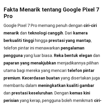
Fakta Menarik tentang Google Pixel 7
Pro
Google Pixel 7 Pro memang penuh dengan
ciri-ciri
menarik
dan
teknologi canggih
. Dari
kamera
berkualiti tinggi
hingga
prestasi yang mantap
,
telefon pintar ini menawarkan
pengalaman
pengguna
yang luar biasa.
Reka bentuk elegan
dan
paparan yang menakjubkan
menjadikannya pilihan
utama bagi mereka yang mencari
telefon pintar
premium
.
Kecerdasan buatan
yang disertakan juga
membantu dalam
meningkatkan kualiti gambar
dan
prestasi keseluruhan
. Dengan
kemas kini
perisian
yang kerap, pengguna boleh menikmati
ciri-