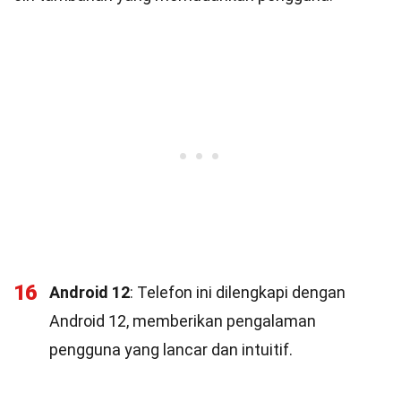
16
Android 12
: Telefon ini dilengkapi dengan
Android 12, memberikan pengalaman
pengguna yang lancar dan intuitif.