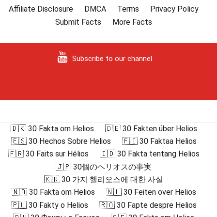
Affiliate Disclosure
DMCA
Terms
Privacy Policy
Submit Facts
More Facts
Subscribe to our channel
🇩🇰 30 Fakta om Helios
🇩🇪 30 Fakten über Helios
🇪🇸 30 Hechos Sobre Helios
🇫🇮 30 Faktaa Helios
🇫🇷 30 Faits sur Hélios
🇮🇩 30 Fakta tentang Helios
🇯🇵 30個のヘリオスの事実
🇰🇷 30 가지 헬리오스에 대한 사실
🇳🇴 30 Fakta om Helios
🇳🇱 30 Feiten over Helios
🇵🇱 30 Fakty o Helios
🇷🇴 30 Fapte despre Helios