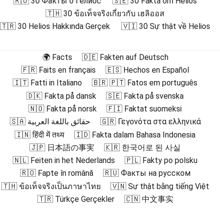
🇷🇺 30 Факты о Гелиос
🇸🇪 30 Fakta om Helios
🇹🇭 30 ข้อเท็จจริงเกี่ยวกับ เฮลิออส
🇹🇷 30 Helios Hakkında Gerçek
🇻🇮 30 Sự thật về Helios
🌍 Facts
🇩🇪 Fakten auf Deutsch
🇫🇷 Faits en français
🇪🇸 Hechos en Español
🇮🇹 Fatti in Italiano
🇧🇷 🇵🇹 Fatos em português
🇩🇰 Fakta på dansk
🇸🇪 Fakta på svenska
🇳🇴 Fakta på norsk
🇫🇮 Faktat suomeksi
🇸🇦 حقائق باللغة العربية
🇬🇷 Γεγονότα στα ελληνικά
🇮🇳 हिंदी में तथ्य
🇮🇩 Fakta dalam Bahasa Indonesia
🇯🇵 日本語の事実
🇰🇷 한국어로 된 사실
🇳🇱 Feiten in het Nederlands
🇵🇱 Fakty po polsku
🇷🇴 Fapte în română
🇷🇺 Факты на русском
🇹🇭 ข้อเท็จจริงเป็นภาษาไทย
🇻🇳 Sự thật bằng tiếng Việt
🇹🇷 Türkçe Gerçekler
🇨🇳 中文事实