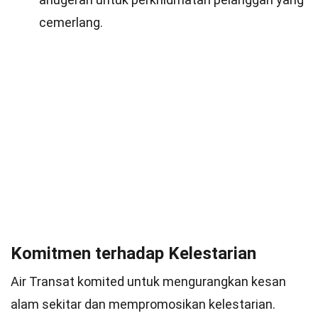
cemerlang.
Komitmen terhadap Kelestarian
Air Transat komited untuk mengurangkan kesan
alam sekitar dan mempromosikan kelestarian.