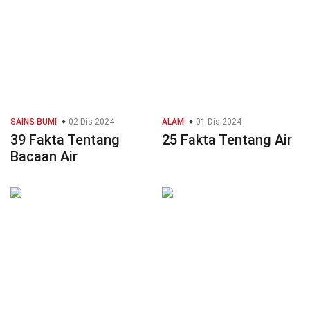
SAINS BUMI
02 Dis 2024
ALAM
01 Dis 2024
39 Fakta Tentang
25 Fakta Tentang Air
Bacaan Air