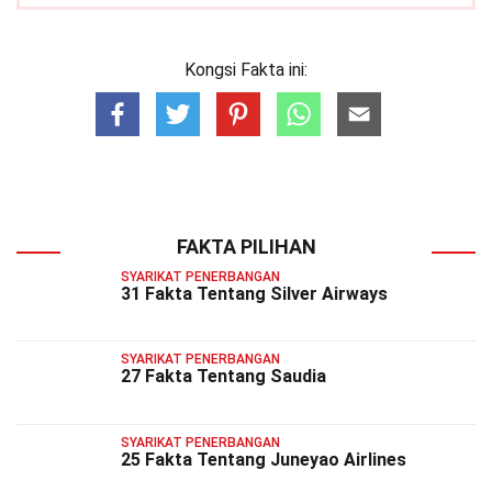
Kongsi Fakta ini:
FAKTA PILIHAN
SYARIKAT PENERBANGAN
31 Fakta Tentang Silver Airways
SYARIKAT PENERBANGAN
27 Fakta Tentang Saudia
SYARIKAT PENERBANGAN
25 Fakta Tentang Juneyao Airlines