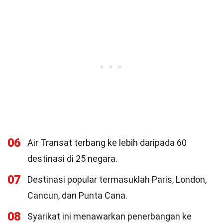
06
Air Transat terbang ke lebih daripada 60
destinasi di 25 negara.
07
Destinasi popular termasuklah Paris, London,
Cancun, dan Punta Cana.
08
Syarikat ini menawarkan penerbangan ke