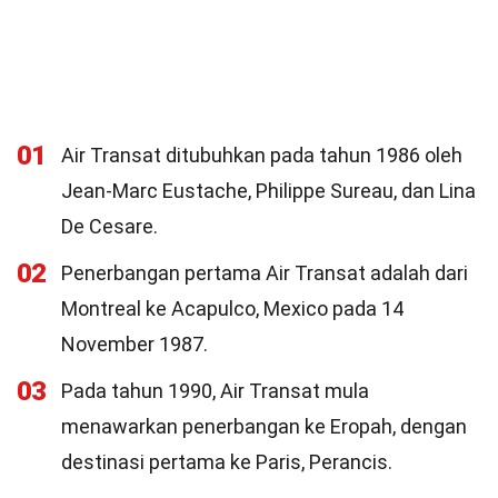
01
Air Transat ditubuhkan pada tahun 1986 oleh
Jean-Marc Eustache, Philippe Sureau, dan Lina
De Cesare.
02
Penerbangan pertama Air Transat adalah dari
Montreal ke Acapulco, Mexico pada 14
November 1987.
03
Pada tahun 1990, Air Transat mula
menawarkan penerbangan ke Eropah, dengan
destinasi pertama ke Paris, Perancis.