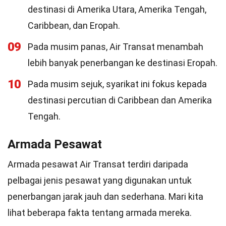
destinasi di Amerika Utara, Amerika Tengah,
Caribbean, dan Eropah.
09
Pada musim panas, Air Transat menambah
lebih banyak penerbangan ke destinasi Eropah.
10
Pada musim sejuk, syarikat ini fokus kepada
destinasi percutian di Caribbean dan Amerika
Tengah.
Armada Pesawat
Armada pesawat Air Transat terdiri daripada
pelbagai jenis pesawat yang digunakan untuk
penerbangan jarak jauh dan sederhana. Mari kita
lihat beberapa fakta tentang armada mereka.