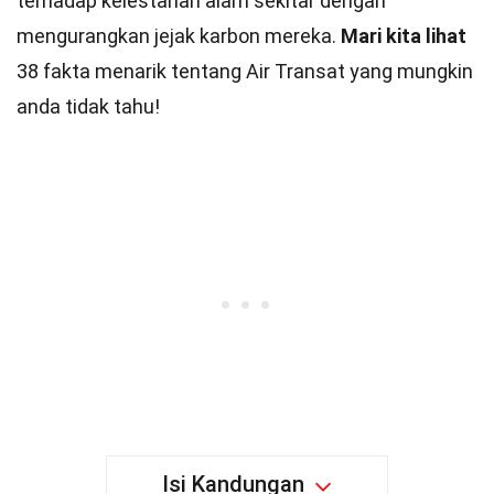
terhadap kelestarian alam sekitar dengan
mengurangkan jejak karbon mereka.
Mari kita lihat
38 fakta menarik tentang Air Transat yang mungkin
anda tidak tahu!
Isi Kandungan