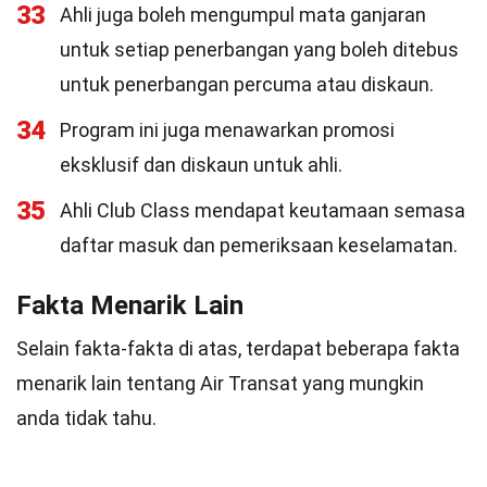
33
Ahli juga boleh mengumpul mata ganjaran
untuk setiap penerbangan yang boleh ditebus
untuk penerbangan percuma atau diskaun.
34
Program ini juga menawarkan promosi
eksklusif dan diskaun untuk ahli.
35
Ahli Club Class mendapat keutamaan semasa
daftar masuk dan pemeriksaan keselamatan.
Fakta Menarik Lain
Selain fakta-fakta di atas, terdapat beberapa fakta
menarik lain tentang Air Transat yang mungkin
anda tidak tahu.