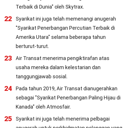
Terbaik di Dunia" oleh Skytrax.
22
Syarikat ini juga telah memenangi anugerah
"Syarikat Penerbangan Percutian Terbaik di
Amerika Utara" selama beberapa tahun
berturut-turut.
23
Air Transat menerima pengiktirafan atas
usaha mereka dalam kelestarian dan
tanggungjawab sosial.
24
Pada tahun 2019, Air Transat dianugerahkan
sebagai "Syarikat Penerbangan Paling Hijau di
Kanada" oleh Atmosfair.
25
Syarikat ini juga telah menerima pelbagai
anugerah untuk perkhidmatan pelanggan yang