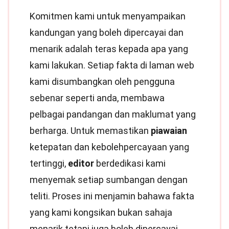
Komitmen kami untuk menyampaikan
kandungan yang boleh dipercayai dan
menarik adalah teras kepada apa yang
kami lakukan. Setiap fakta di laman web
kami disumbangkan oleh pengguna
sebenar seperti anda, membawa
pelbagai pandangan dan maklumat yang
berharga. Untuk memastikan
piawaian
ketepatan dan kebolehpercayaan yang
tertinggi,
editor
berdedikasi kami
menyemak setiap sumbangan dengan
teliti. Proses ini menjamin bahawa fakta
yang kami kongsikan bukan sahaja
menarik tetapi juga boleh dipercayai.