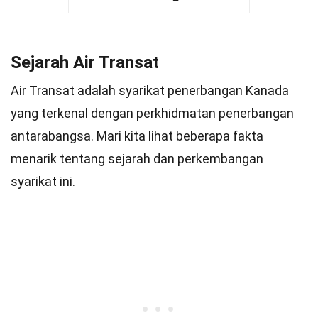
Sejarah Air Transat
Air Transat adalah syarikat penerbangan Kanada
yang terkenal dengan perkhidmatan penerbangan
antarabangsa. Mari kita lihat beberapa fakta
menarik tentang sejarah dan perkembangan
syarikat ini.