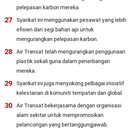
pelepasan karbon mereka.
27
Syarikat ini menggunakan pesawat yang lebih
efisien dari segi bahan api untuk
mengurangkan pelepasan karbon.
28
Air Transat telah mengurangkan penggunaan
plastik sekali guna dalam penerbangan
mereka.
29
Syarikat ini juga menyokong pelbagai inisiatif
kelestarian di komuniti tempatan dan global.
30
Air Transat bekerjasama dengan organisasi
alam sekitar untuk mempromosikan
pelancongan yang bertanggungjawab.