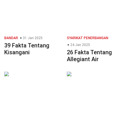
BANDAR
31 Jan 2025
SYARIKAT PENERBANGAN
39 Fakta Tentang
24 Jan 2025
Kisangani
26 Fakta Tentang
Allegiant Air