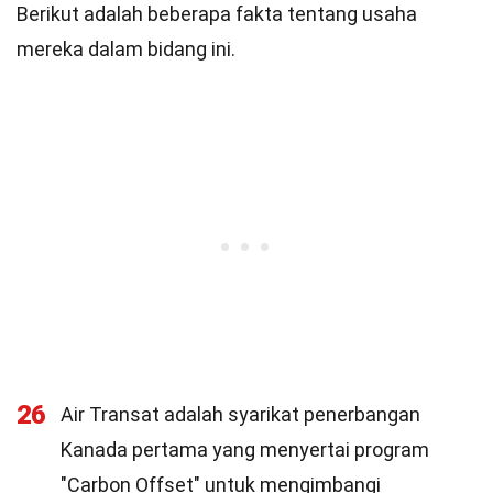
Berikut adalah beberapa fakta tentang usaha
mereka dalam bidang ini.
26
Air Transat adalah syarikat penerbangan
Kanada pertama yang menyertai program
"Carbon Offset" untuk mengimbangi