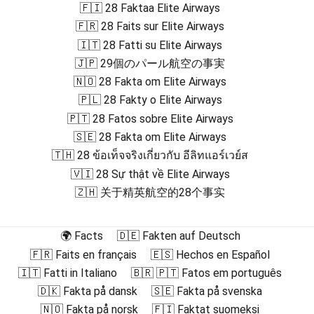
🇫🇮 28 Faktaa Elite Airways
🇫🇷 28 Faits sur Elite Airways
🇮🇹 28 Fatti su Elite Airways
🇯🇵 29個のパール航空の事実
🇳🇴 28 Fakta om Elite Airways
🇵🇱 28 Fakty o Elite Airways
🇵🇹 28 Fatos sobre Elite Airways
🇸🇪 28 Fakta om Elite Airways
🇹🇭 28 ข้อเท็จจริงเกี่ยวกับ อีลิทแอร์เวย์ส
🇻🇮 28 Sự thật về Elite Airways
🇿🇭 关于精英航空的28个事实
🌍 Facts
🇩🇪 Fakten auf Deutsch
🇫🇷 Faits en français
🇪🇸 Hechos en Español
🇮🇹 Fatti in Italiano
🇧🇷 🇵🇹 Fatos em português
🇩🇰 Fakta på dansk
🇸🇪 Fakta på svenska
🇳🇴 Fakta på norsk
🇫🇮 Faktat suomeksi