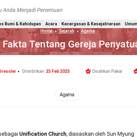
hu Anda Menjadi Penemuan
ns Bumi & Kehidupan
Acara
Kecergasan & Kesejahteraan
Umu
Home
Sejarah
Agama
 Fakta Tentang Gereja Penyatu
Dressler
Diterbitkan:
25 Feb 2025
Disahkan Pakar
Agama
i sebagai
Unification Church
, diasaskan oleh Sun Myung