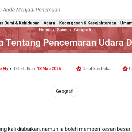
hu Anda Menjadi Penemuan
ns Bumi & Kehidupan
Acara
Kecergasan & Kesejahteraan
Umu
Home
Sains
Geografi
ta Tentang Pencemaran Udara 
 Ely
Diterbitkan:
18 Mac 2025
Disahkan Pakar
G
Geografi
ing kali diabaikan, namun ia boleh memberi kesan besar