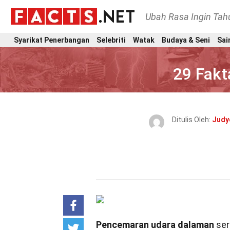
Ubah Rasa Ingin Ta
Syarikat Penerbangan
Selebriti
Watak
Budaya & Seni
Sai
29 Fak
Ditulis Oleh:
Judye
Pencemaran udara dalaman
ser