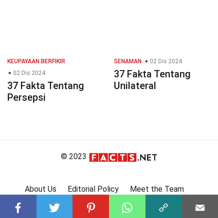
KEUPAYAAN BERFIKIR
SENAMAN
02 Dis 2024
37 Fakta Tentang
02 Dis 2024
37 Fakta Tentang
Unilateral
Persepsi
© 2023
About Us
Editorial Policy
Meet the Team
Product Review
Contact Us
Write For Us
Affiliate Disclosure
DMCA
Terms
Privacy Policy