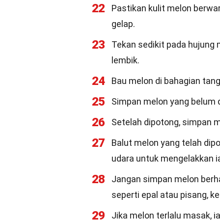
22
Pastikan kulit melon berwa
gelap.
23
Tekan sedikit pada hujung m
lembik.
24
Bau melon di bahagian tan
25
Simpan melon yang belum d
26
Setelah dipotong, simpan m
27
Balut melon yang telah dip
udara untuk mengelakkan ia
28
Jangan simpan melon berha
seperti epal atau pisang, 
29
Jika melon terlalu masak, 