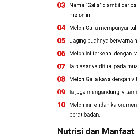
03
Nama "Galia" diambil dari
melon ini.
04
Melon Galia mempunyai kuli
05
Daging buahnya berwarna hi
06
Melon ini terkenal dengan
07
Ia biasanya dituai pada mu
08
Melon Galia kaya dengan vi
09
Ia juga mengandungi vitami
10
Melon ini rendah kalori, m
berat badan.
Nutrisi dan Manfaat