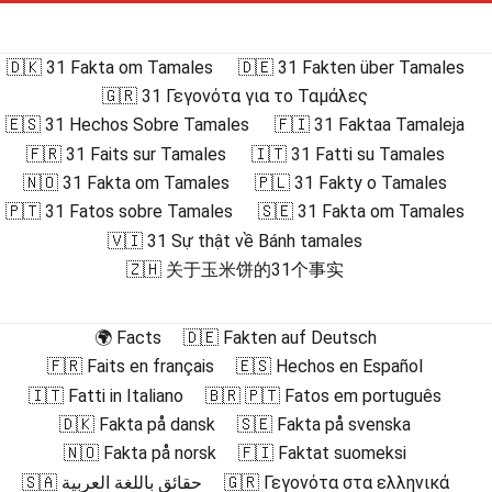
🇩🇰 31 Fakta om Tamales
🇩🇪 31 Fakten über Tamales
🇬🇷 31 Γεγονότα για το Ταμάλες
🇪🇸 31 Hechos Sobre Tamales
🇫🇮 31 Faktaa Tamaleja
🇫🇷 31 Faits sur Tamales
🇮🇹 31 Fatti su Tamales
🇳🇴 31 Fakta om Tamales
🇵🇱 31 Fakty o Tamales
🇵🇹 31 Fatos sobre Tamales
🇸🇪 31 Fakta om Tamales
🇻🇮 31 Sự thật về Bánh tamales
🇿🇭 关于玉米饼的31个事实
🌍 Facts
🇩🇪 Fakten auf Deutsch
🇫🇷 Faits en français
🇪🇸 Hechos en Español
🇮🇹 Fatti in Italiano
🇧🇷 🇵🇹 Fatos em português
🇩🇰 Fakta på dansk
🇸🇪 Fakta på svenska
🇳🇴 Fakta på norsk
🇫🇮 Faktat suomeksi
🇸🇦 حقائق باللغة العربية
🇬🇷 Γεγονότα στα ελληνικά