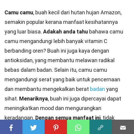
Camu camu
, buah kecil dari hutan hujan Amazon,
semakin popular kerana manfaat kesihatannya
yang luar biasa.
Adakah anda tahu
bahawa camu
camu mengandungi lebih banyak vitamin C
berbanding oren? Buah ini juga kaya dengan
antioksidan, yang membantu melawan radikal
bebas dalam badan. Selain itu, camu camu
mengandungi serat yang baik untuk pencernaan
dan membantu mengekalkan berat
badan
yang
sihat.
Menariknya
, buah ini juga dipercayai dapat
meningkatkan mood dan mengurangkan
keradangan.
Dengan semua manfaat ini
, tidak
hairanlah camu camu semakin mendapat
perhatian