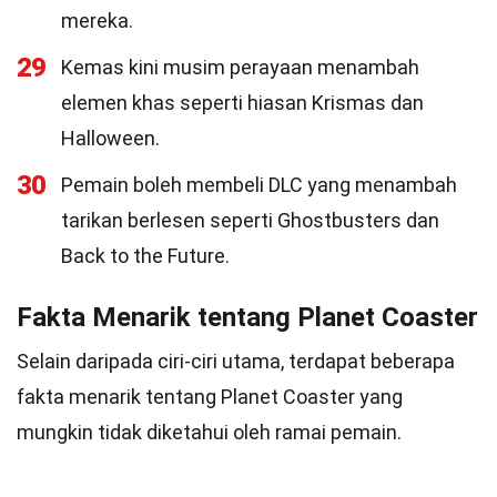
mereka.
29
Kemas kini musim perayaan menambah
elemen khas seperti hiasan Krismas dan
Halloween.
30
Pemain boleh membeli DLC yang menambah
tarikan berlesen seperti Ghostbusters dan
Back to the Future.
Fakta Menarik tentang Planet Coaster
Selain daripada ciri-ciri utama, terdapat beberapa
fakta menarik tentang Planet Coaster yang
mungkin tidak diketahui oleh ramai pemain.