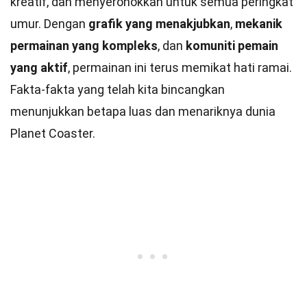
kreatif, dan menyeronokkan untuk semua peringkat
umur. Dengan
grafik yang menakjubkan
,
mekanik
permainan yang kompleks
, dan
komuniti pemain
yang aktif
, permainan ini terus memikat hati ramai.
Fakta-fakta yang telah kita bincangkan
menunjukkan betapa luas dan menariknya dunia
Planet Coaster.