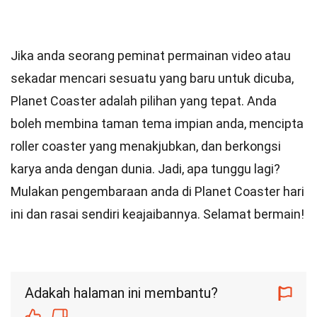
Jika anda seorang peminat permainan video atau
sekadar mencari sesuatu yang baru untuk dicuba,
Planet Coaster adalah pilihan yang tepat. Anda
boleh membina taman tema impian anda, mencipta
roller coaster yang menakjubkan, dan berkongsi
karya anda dengan dunia. Jadi, apa tunggu lagi?
Mulakan pengembaraan anda di Planet Coaster hari
ini dan rasai sendiri keajaibannya. Selamat bermain!
Adakah halaman ini membantu?