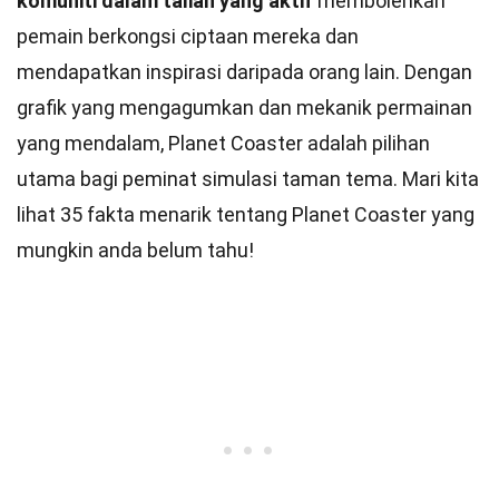
komuniti dalam talian yang aktif
membolehkan
pemain berkongsi ciptaan mereka dan
mendapatkan inspirasi daripada orang lain. Dengan
grafik yang mengagumkan dan mekanik permainan
yang mendalam, Planet Coaster adalah pilihan
utama bagi peminat simulasi taman tema. Mari kita
lihat 35 fakta menarik tentang Planet Coaster yang
mungkin anda belum tahu!