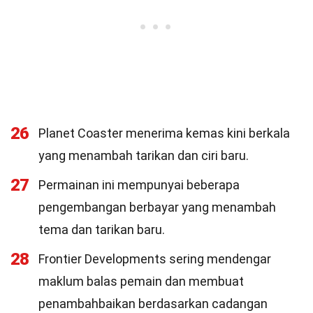
26
Planet Coaster menerima kemas kini berkala
yang menambah tarikan dan ciri baru.
27
Permainan ini mempunyai beberapa
pengembangan berbayar yang menambah
tema dan tarikan baru.
28
Frontier Developments sering mendengar
maklum balas pemain dan membuat
penambahbaikan berdasarkan cadangan