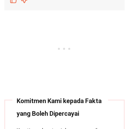
Komitmen Kami kepada Fakta
yang Boleh Dipercayai