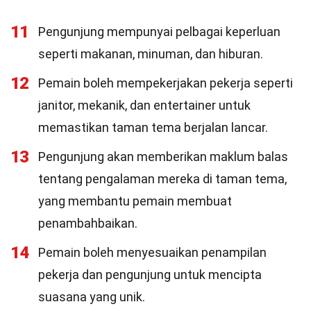
11
Pengunjung mempunyai pelbagai keperluan
seperti makanan, minuman, dan hiburan.
12
Pemain boleh mempekerjakan pekerja seperti
janitor, mekanik, dan entertainer untuk
memastikan taman tema berjalan lancar.
13
Pengunjung akan memberikan maklum balas
tentang pengalaman mereka di taman tema,
yang membantu pemain membuat
penambahbaikan.
14
Pemain boleh menyesuaikan penampilan
pekerja dan pengunjung untuk mencipta
suasana yang unik.