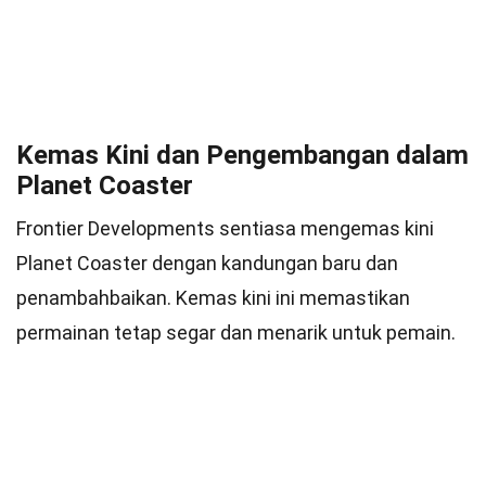
Kemas Kini dan Pengembangan dalam
Planet Coaster
Frontier Developments sentiasa mengemas kini
Planet Coaster dengan kandungan baru dan
penambahbaikan. Kemas kini ini memastikan
permainan tetap segar dan menarik untuk pemain.