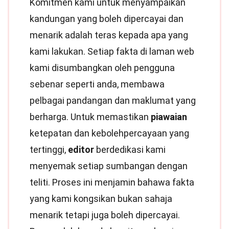
Komitmen kami untuk menyampaikan
kandungan yang boleh dipercayai dan
menarik adalah teras kepada apa yang
kami lakukan. Setiap fakta di laman web
kami disumbangkan oleh pengguna
sebenar seperti anda, membawa
pelbagai pandangan dan maklumat yang
berharga. Untuk memastikan
piawaian
ketepatan dan kebolehpercayaan yang
tertinggi,
editor
berdedikasi kami
menyemak setiap sumbangan dengan
teliti. Proses ini menjamin bahawa fakta
yang kami kongsikan bukan sahaja
menarik tetapi juga boleh dipercayai.