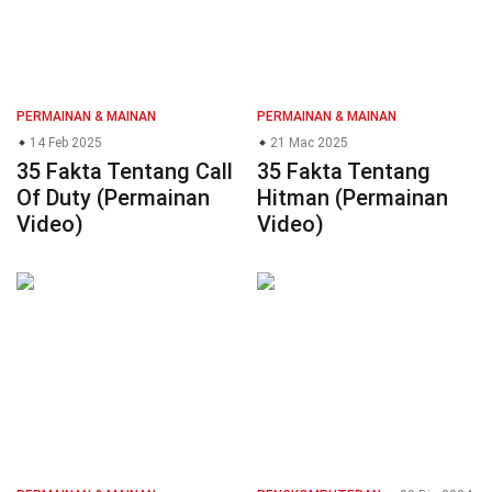
PERMAINAN & MAINAN
PERMAINAN & MAINAN
14 Feb 2025
21 Mac 2025
35 Fakta Tentang Call
35 Fakta Tentang
Of Duty (Permainan
Hitman (Permainan
Video)
Video)