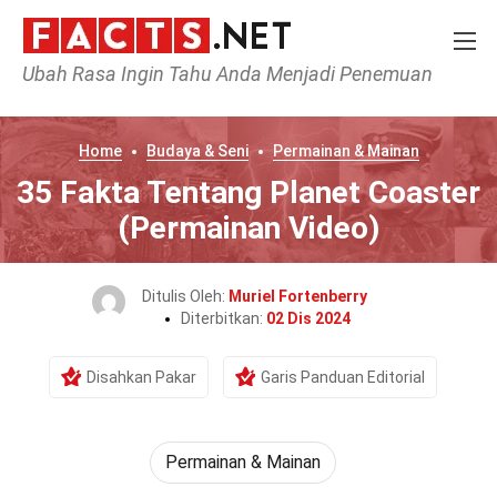
Ubah Rasa Ingin Tahu Anda Menjadi Penemuan
Home
Budaya & Seni
Permainan & Mainan
35 Fakta Tentang Planet Coaster
(Permainan Video)
Ditulis Oleh:
Muriel Fortenberry
Diterbitkan:
02 Dis 2024
Disahkan Pakar
Garis Panduan Editorial
Permainan & Mainan