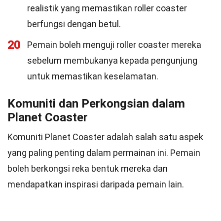
realistik yang memastikan roller coaster
berfungsi dengan betul.
20
Pemain boleh menguji roller coaster mereka
sebelum membukanya kepada pengunjung
untuk memastikan keselamatan.
Komuniti dan Perkongsian dalam
Planet Coaster
Komuniti Planet Coaster adalah salah satu aspek
yang paling penting dalam permainan ini. Pemain
boleh berkongsi reka bentuk mereka dan
mendapatkan inspirasi daripada pemain lain.