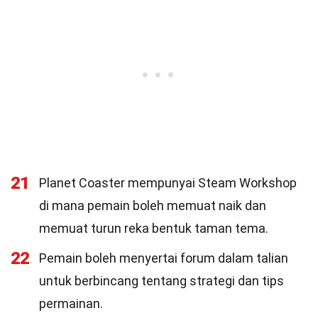
21
Planet Coaster mempunyai Steam Workshop
di mana pemain boleh memuat naik dan
memuat turun reka bentuk taman tema.
22
Pemain boleh menyertai forum dalam talian
untuk berbincang tentang strategi dan tips
permainan.