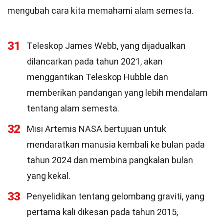
mengubah cara kita memahami alam semesta.
31
Teleskop James Webb, yang dijadualkan
dilancarkan pada tahun 2021, akan
menggantikan Teleskop Hubble dan
memberikan pandangan yang lebih mendalam
tentang alam semesta.
32
Misi Artemis NASA bertujuan untuk
mendaratkan manusia kembali ke bulan pada
tahun 2024 dan membina pangkalan bulan
yang kekal.
33
Penyelidikan tentang gelombang graviti, yang
pertama kali dikesan pada tahun 2015,