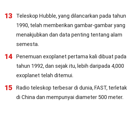
13
Teleskop Hubble, yang dilancarkan pada tahun
1990, telah memberikan gambar-gambar yang
menakjubkan dan data penting tentang alam
semesta.
14
Penemuan exoplanet pertama kali dibuat pada
tahun 1992, dan sejak itu, lebih daripada 4,000
exoplanet telah ditemui.
15
Radio teleskop terbesar di dunia, FAST, terletak
di China dan mempunyai diameter 500 meter.