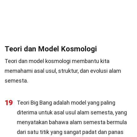
Teori dan Model Kosmologi
Teori dan model kosmologi membantu kita
memahami asal usul, struktur, dan evolusi alam
semesta.
19
Teori Big Bang adalah model yang paling
diterima untuk asal usul alam semesta, yang
menyatakan bahawa alam semesta bermula
dari satu titik yang sangat padat dan panas