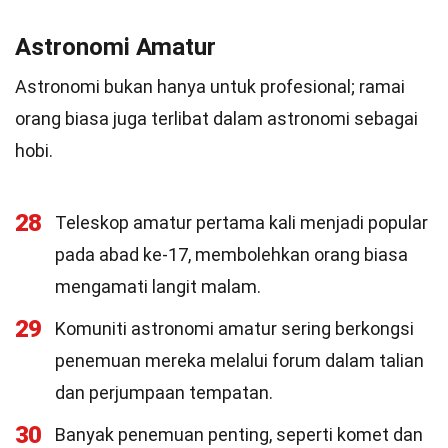
Astronomi Amatur
Astronomi bukan hanya untuk profesional; ramai
orang biasa juga terlibat dalam astronomi sebagai
hobi.
28
Teleskop amatur pertama kali menjadi popular
pada abad ke-17, membolehkan orang biasa
mengamati langit malam.
29
Komuniti astronomi amatur sering berkongsi
penemuan mereka melalui forum dalam talian
dan perjumpaan tempatan.
30
Banyak penemuan penting, seperti komet dan