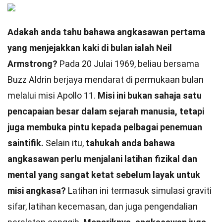
Adakah anda tahu bahawa angkasawan pertama
yang menjejakkan kaki di bulan ialah Neil
Armstrong?
Pada 20 Julai 1969, beliau bersama
Buzz Aldrin berjaya mendarat di permukaan bulan
melalui misi Apollo 11.
Misi ini bukan sahaja satu
pencapaian besar dalam sejarah manusia, tetapi
juga membuka pintu kepada pelbagai penemuan
saintifik.
Selain itu,
tahukah anda bahawa
angkasawan perlu menjalani latihan fizikal dan
mental yang sangat ketat sebelum layak untuk
misi angkasa?
Latihan ini termasuk simulasi graviti
sifar, latihan kecemasan, dan juga pengendalian