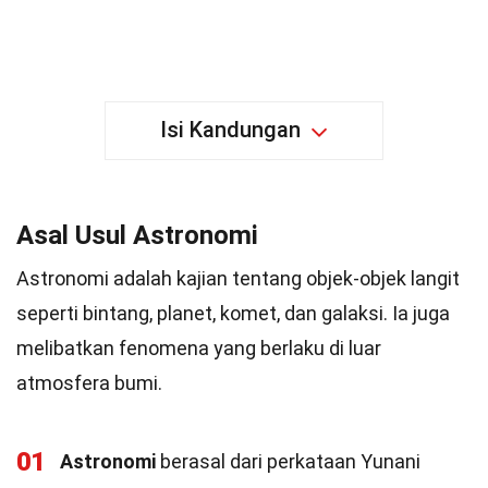
Isi Kandungan
Asal Usul Astronomi
Astronomi adalah kajian tentang objek-objek langit
seperti bintang, planet, komet, dan galaksi. Ia juga
melibatkan fenomena yang berlaku di luar
atmosfera bumi.
01
Astronomi
berasal dari perkataan Yunani