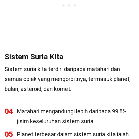
Sistem Suria Kita
Sistem suria kita terdiri daripada matahari dan
semua objek yang mengorbitnya, termasuk planet,
bulan, asteroid, dan komet.
04
Matahari mengandungi lebih daripada 99.8%
jisim keseluruhan sistem suria.
05
Planet terbesar dalam sistem suria kita ialah