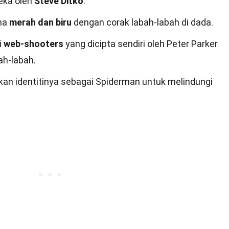
eka oleh
Steve Ditko
.
na
merah dan biru
dengan corak labah-labah di dada.
i
web-shooters
yang dicipta sendiri oleh Peter Parker
ah-labah.
an identitinya sebagai Spiderman untuk melindungi