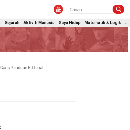
m
Sejarah
Aktiviti Manusia
Gaya Hidup
Matematik & Logik
...
Garis Panduan Editorial
k