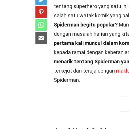
tentang superhero yang satu ini
salah satu watak komik yang pali
Spiderman begitu popular?
Mung
dengan masalah harian yang kit
pertama kali muncul dalam kom
kepada ramai dengan keberania
menarik tentang Spiderman yan
terkejut dan teruja dengan
makl
Spiderman.