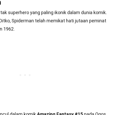
n
ak superhero yang paling ikonik dalam dunia komik.
 Ditko, Spiderman telah memikat hati jutaan peminat
n 1962.
uncul dalam komik
Amazing Fantasy #15
pada Ogos