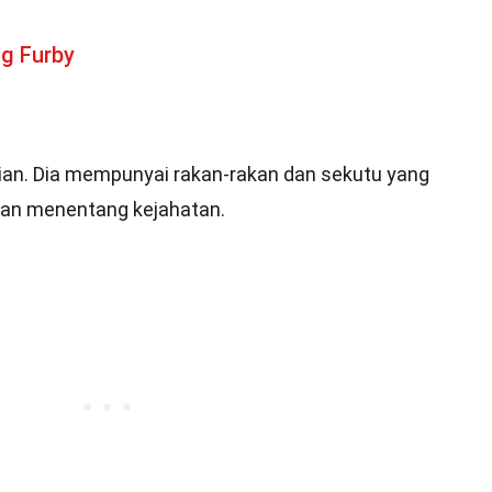
ng Furby
rian. Dia mempunyai rakan-rakan dan sekutu yang
n menentang kejahatan.