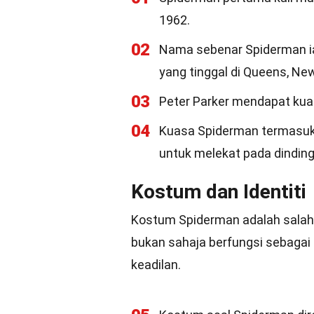
1962.
02
Nama sebenar Spiderman i
yang tinggal di Queens, New
03
Peter Parker mendapat kuas
04
Kuasa Spiderman termasu
untuk melekat pada dinding
Kostum dan Identiti
Kostum Spiderman adalah salah s
bukan sahaja berfungsi sebagai 
keadilan.