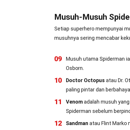
Musuh-Musuh Spid
Setiap superhero mempunyai mus
musuhnya sering mencabar keku
09
Musuh utama Spiderman i
Osborn.
10
Doctor Octopus
atau Dr. O
paling pintar dan berbahaya
11
Venom
adalah musuh yang 
Spiderman sebelum berpind
12
Sandman
atau Flint Mark