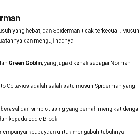
erman
uh yang hebat, dan Spiderman tidak terkecuali. Musuh
atannya dan menguji hadnya.
alah
Green Goblin
, yang juga dikenali sebagai Norman
tto Octavius adalah salah satu musuh Spiderman yang
.
berasal dari simbiot asing yang pernah mengikat denga
ah kepada Eddie Brock.
o mempunyai keupayaan untuk mengubah tubuhnya