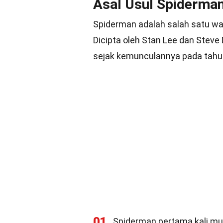
Asal Usul Spiderma
Spiderman adalah salah satu wat
Dicipta oleh Stan Lee dan Steve
sejak kemunculannya pada tahu
01
Spiderman pertama kali m